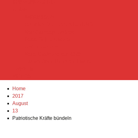
SPENDENAUFRUF
HOME
IMPRESSUM
DATENSCHUTZERKLäRUNG
Non Gamstop Casinos
Beste Online Casino
Online Casinos
Neue Casino-seiten 2025
Casino Ohne Deutsche Lizenz
TWEETS
VIDEOS
Home
2017
August
13
Patriotische Kräfte bündeln