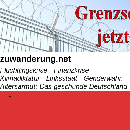
Skip
to
content
zuwanderung.net
Flüchtlingskrise - Finanzkrise -
Klimadiktatur - Linksstaat - Genderwahn -
Altersarmut: Das geschunde Deutschland
Menu
BEITRäGE
FLUCHTGRÜNDE/FOLGEN
SUCHEN