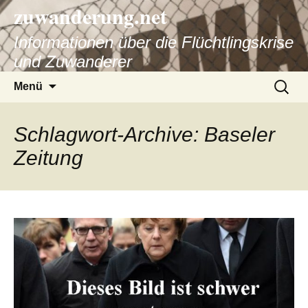
zuwanderung.net
Informationen über die Flüchtlingskrise
und Zuwanderer
Springe
Suche
Menü
zum
nach:
Inhalt
Schlagwort-Archive: Baseler
Zeitung