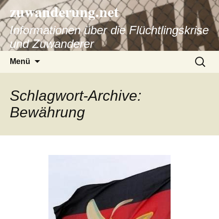
zuwanderung.net
Informationen über die Flüchtlingskrise
und Zuwanderer
Springe
Suche
Menü
zum
nach:
Inhalt
Schlagwort-Archive:
Bewährung