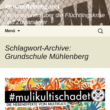
zuwanderung.net
Informationen über die Flüchtlingskrise
und Zuwanderer
Springe
Suche
Menü
zum
nach:
Inhalt
Schlagwort-Archive:
Grundschule Mühlenberg