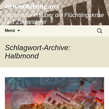
zuwanderung.net
Informationen über die Flüchtlingskrise
und Zuwanderer
Springe
Suche
Menü
zum
nach:
Inhalt
Schlagwort-Archive:
Halbmond