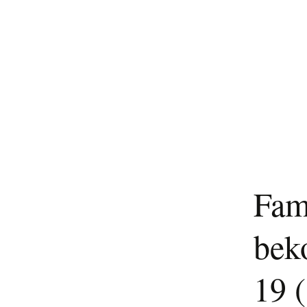
Fam
bek
19 