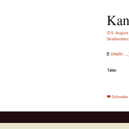
Kan
5. August
Straßenblo
B
(mehr …
Schreibe