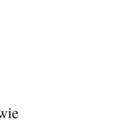
Online Casinos
Neue Casino-seiten
2025
Casino Ohne Deutsche
Lizenz
wie