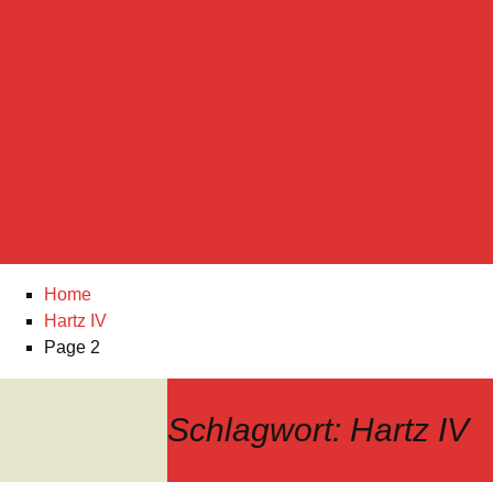
HOME
IMPRESSUM
DATENSCHUTZERKLäRUNG
Non Gamstop Casinos
Beste Online Casino
Online Casinos
Neue Casino-seiten 2025
Casino Ohne Deutsche Lizenz
TWEETS
VIDEOS
Home
Hartz IV
Page 2
Schlagwort:
Hartz IV