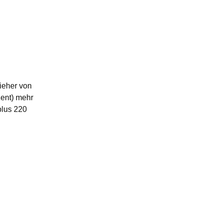
ieher von
zent) mehr
plus 220