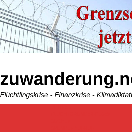
Skip
to
content
zuwanderung.n
Flüchtlingskrise - Finanzkrise - Klimadik
BEITRäGE
FLUCHTGRÜNDE/FOLGEN
SUCHEN
SPENDENAUFRUF