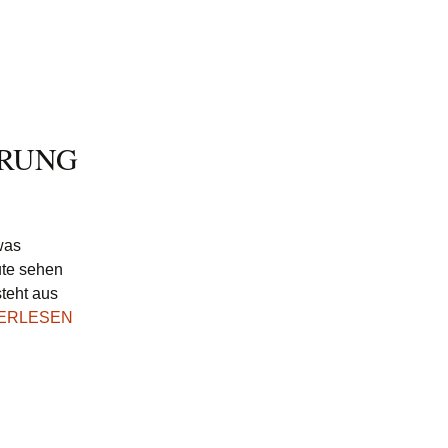
ERUNG
was
ute sehen
steht aus
TERLESEN