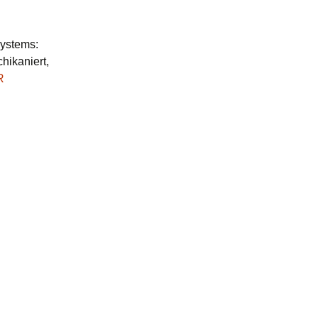
Systems:
hikaniert,
R