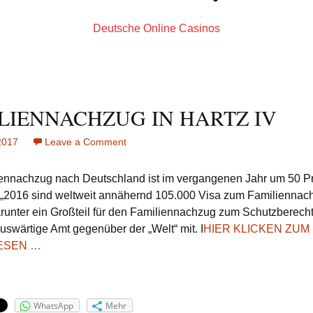
Deutsche Online Casinos
LIENNACHZUG IN HARTZ IV
2017
Leave a Comment
on
FAMILIENNACHZUG
IN
ennachzug nach Deutschland ist im vergangenen Jahr um 50 P
HARTZ
 „2016 sind weltweit annähernd 105.000 Visa zum Familiennachz
IV
runter ein Großteil für den Familiennachzug zum Schutzberecht
Auswärtige Amt gegenüber der „Welt“ mit. I
HIER KLICKEN ZUM
ESEN …
WhatsApp
Mehr