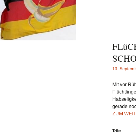
FLüC
SCHO
13. Septem
Mit vor Rü
Flüchtlinge
Habseligke
gerade noc
ZUM WEI
Teilen