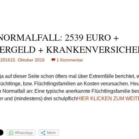
NORMALFALL: 2539 EURO +
ERGELD + KRANKENVERSICH
 2016
15. Oktober 2016
1 Kommentar
zu
DER
NORMALFALL:
a auf dieser Seite schon öfters mal über Extremfälle berichtet, 
2539
lüchtlinge, bzw. Flüchtlingsfamilien an Kosten verursachen. He
EURO
n Normalfall an: Eine typische anerkannte Flüchtlingsfamilie be
+
er und (mindestens) drei schulpflich
HIER KLICKEN ZUM WEI
KINDERGELD
+
KRANKENVERSICHERUNG
WhatsApp
Mehr