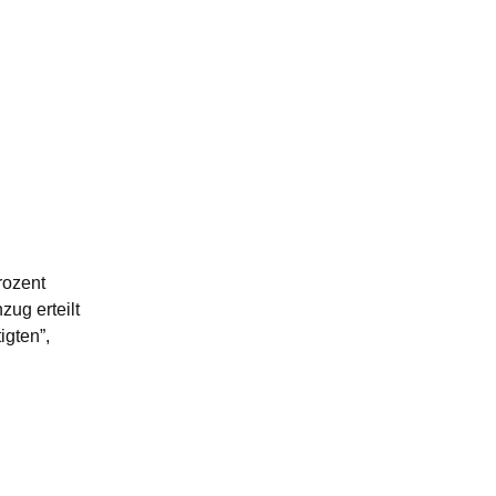
rozent
ug erteilt
igten”,