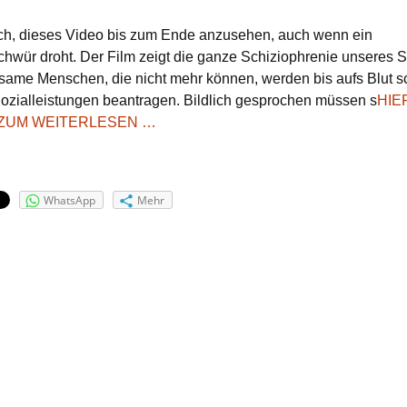
SOZIALSTAAT
DEUTSCHLAND:
ich, dieses Video bis zum Ende anzusehen, auch wenn ein
ZWEIERLEI
wür droht. Der Film zeigt die ganze Schiziophrenie unseres 
MAß
itsame Menschen, die nicht mehr können, werden bis aufs Blut sc
ozialleistungen beantragen. Bildlich gesprochen müssen s
HIE
 ZUM WEITERLESEN …
WhatsApp
Mehr