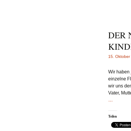
DER 
KIND
15. Oktober
Wir haben j
einzelne F
wir uns de
Vater, Mutt
…
Teilen