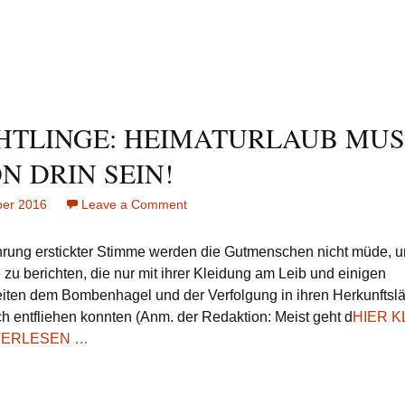
HTLINGE: HEIMATURLAUB MUS
N DRIN SEIN!
ber 2016
Leave a Comment
on
FLüCHTLINGE:
HEIMATURLAUB
hrung erstickter Stimme werden die Gutmenschen nicht müde, u
MUSS
 zu berichten, die nur mit ihrer Kleidung am Leib und einigen
SCHON
iten dem Bombenhagel und der Verfolgung in ihren Herkunftsl
DRIN
h entfliehen konnten (Anm. der Redaktion: Meist geht d
HIER K
SEIN!
TERLESEN …