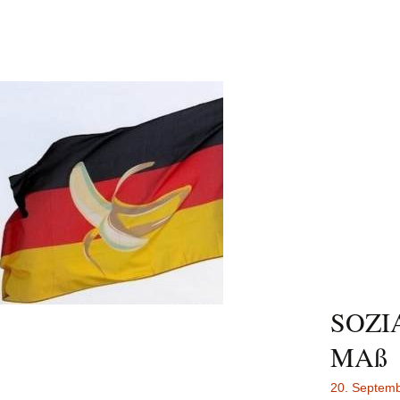
SOZI
MAß
20. Septem