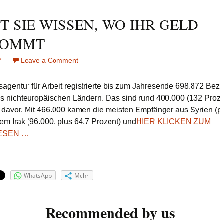
T SIE WISSEN, WO IHR GELD
KOMMT
7
Leave a Comment
on
DAMIT
SIE
agentur für Arbeit registrierte bis zum Jahresende 698.872 Bez
WISSEN,
us nichteuropäischen Ländern. Das sind rund 400.000 (132 Pro
WO
r davor. Mit 466.000 kamen die meisten Empfänger aus Syrien (
IHR
dem Irak (96.000, plus 64,7 Prozent) und
HIER KLICKEN ZUM
GELD
HINKOMMT
ESEN …
WhatsApp
Mehr
Recommended by us