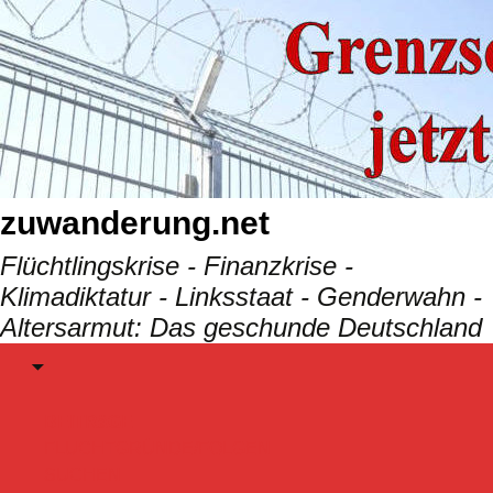
Skip
to
content
zuwanderung.net
Flüchtlingskrise - Finanzkrise -
Klimadiktatur - Linksstaat - Genderwahn -
Altersarmut: Das geschunde Deutschland
Menu
BEITRäGE
FLUCHTGRÜNDE/FOLGEN
SUCHEN