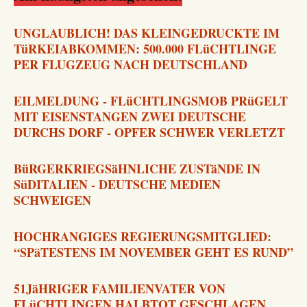
UNGLAUBLICH! DAS KLEINGEDRUCKTE IM
TüRKEIABKOMMEN: 500.000 FLüCHTLINGE
PER FLUGZEUG NACH DEUTSCHLAND
EILMELDUNG - FLüCHTLINGSMOB PRüGELT
MIT EISENSTANGEN ZWEI DEUTSCHE
DURCHS DORF - OPFER SCHWER VERLETZT
BüRGERKRIEGSäHNLICHE ZUSTäNDE IN
SüDITALIEN - DEUTSCHE MEDIEN
SCHWEIGEN
HOCHRANGIGES REGIERUNGSMITGLIED:
“SPäTESTENS IM NOVEMBER GEHT ES RUND”
51JäHRIGER FAMILIENVATER VON
FLüCHTLINGEN HALBTOT GESCHLAGEN