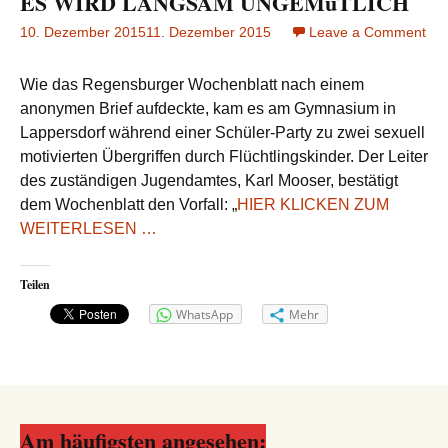
ES WIRD LANGSAM UNGEMüTLICH
10. Dezember 2015
11. Dezember 2015
Leave a Comment
on
ES
WI
Wie das Regensburger Wochenblatt nach einem
LA
anonymen Brief aufdeckte, kam es am Gymnasium in
UN
Lappersdorf während einer Schüler-Party zu zwei sexuell
motivierten Übergriffen durch Flüchtlingskinder. Der Leiter
des zuständigen Jugendamtes, Karl Mooser, bestätigt
dem Wochenblatt den Vorfall: „
HIER KLICKEN ZUM
WEITERLESEN …
Teilen
WhatsApp
Mehr
Am häufigsten angesehen: