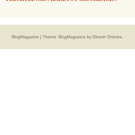
BlogMagazine
|
Theme: BlogMagazine by
Dinesh Ghimire
.