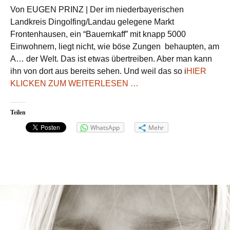
SCHWAR
Von EUGEN PRINZ | Der im niederbayerischen
DREADLO
Landkreis Dingolfing/Landau gelegene Markt
MäNNER
Frontenhausen, ein “Bauernkaff” mit knapp 5000
STECHE
Einwohnern, liegt nicht, wie böse Zungen behaupten, am
28-
JäHRIGE
A… der Welt. Das ist etwas übertreiben. Aber man kann
NIEDER
ihn von dort aus bereits sehen. Und weil das so i
HIER
BRUTALER
KLICKEN ZUM WEITERLESEN …
RAUBÜBERFALL
IN
DER
TIEFSTEN
PROVINZ
Teilen
WhatsApp
Mehr