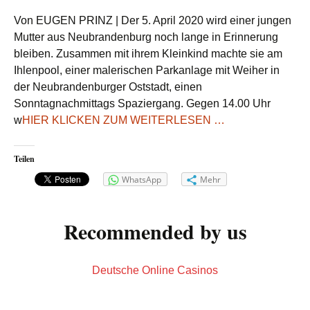
FAHNDUNG
Von EUGEN PRINZ | Der 5. April 2020 wird einer jungen
NACH
Mutter aus Neubrandenburg noch lange in Erinnerung
BRUTALEM
bleiben. Zusammen mit ihrem Kleinkind machte sie am
RAUBüBERFALL
Ihlenpool, einer malerischen Parkanlage mit Weiher in
MIT
ERTRÄNKEN
DES
der Neubrandenburger Oststadt, einen
KLEINKINDS
GEDROHT
Sonntagnachmittags Spaziergang. Gegen 14.00 Uhr
UND
ZIGARETTE
w
HIER KLICKEN ZUM WEITERLESEN …
AUF
DER
WANGE
AUSGEDRÜCKT
Teilen
WhatsApp
Mehr
Recommended by us
Deutsche Online Casinos