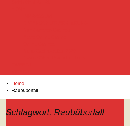
SPENDENAUFRUF
HOME
IMPRESSUM
DATENSCHUTZERKLäRUNG
Non Gamstop Casinos
Beste Online Casino
Online Casinos
Neue Casino-seiten 2025
Casino Ohne Deutsche Lizenz
TWEETS
VIDEOS
Home
Raubüberfall
Schlagwort:
Raubüberfall