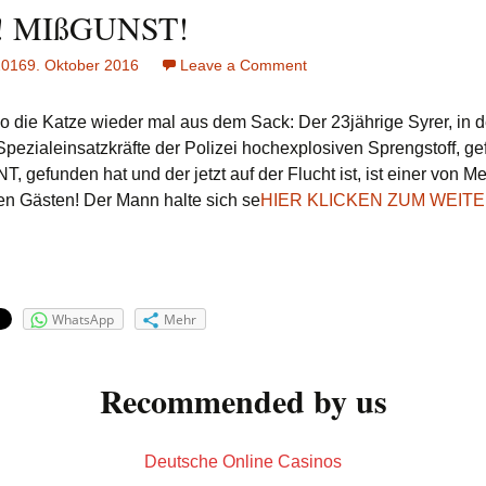
! MIßGUNST!
2016
9. Oktober 2016
Leave a Comment
on
NEID!
MIßGUNST!
also die Katze wieder mal aus dem Sack: Der 23jährige Syrer, in 
ezialeinsatzkräfte der Polizei hochexplosiven Sprengstoff, gef
T, gefunden hat und der jetzt auf der Flucht ist, ist einer von M
en Gästen! Der Mann halte sich se
HIER KLICKEN ZUM WEIT
WhatsApp
Mehr
Recommended by us
Deutsche Online Casinos