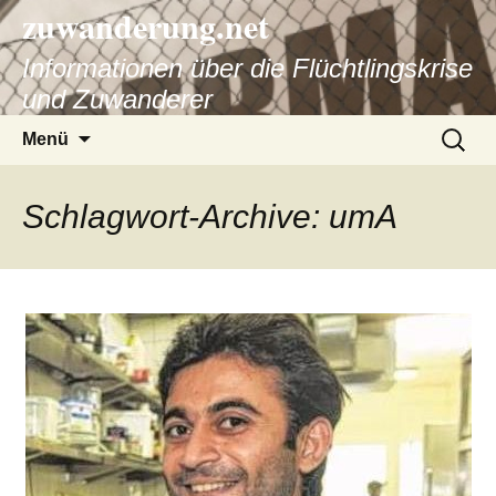
zuwanderung.net
Informationen über die Flüchtlingskrise
und Zuwanderer
Springe
Suche
Menü
zum
nach:
Inhalt
Schlagwort-Archive: umA