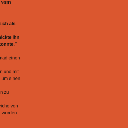
) vom
sich als
ickte ihn
 konnte.”
mad einen
n und mit
h um einen
en zu
eiche von
n worden