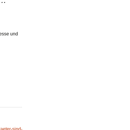
n…
“
resse und
taeter-sind-