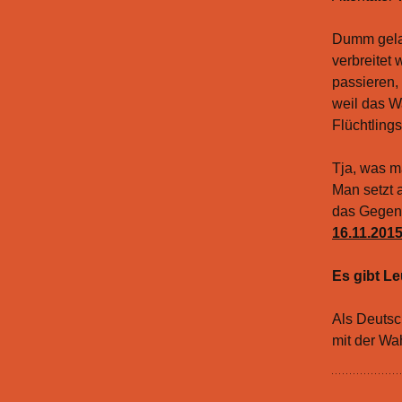
Dumm gelau
verbreitet
passieren, 
weil das W
Flüchtling
Tja, was m
Man setzt 
das Gegent
16.11.201
Es gibt Le
Als Deutsc
mit der Wah