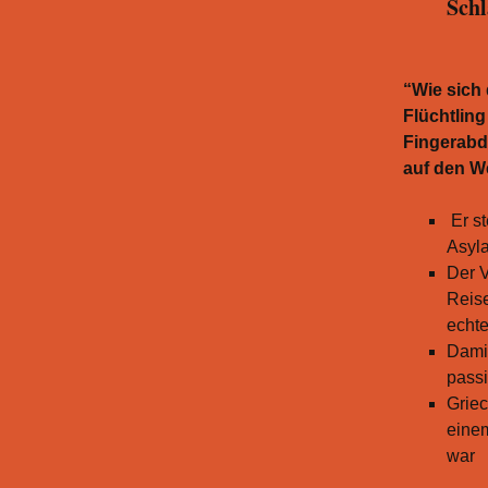
Schl
“Wie sich 
Flüchtlin
Fingerabd
auf den W
Er s
Asyla
Der V
Reise
echte
Damit
pass
Griec
einem
war