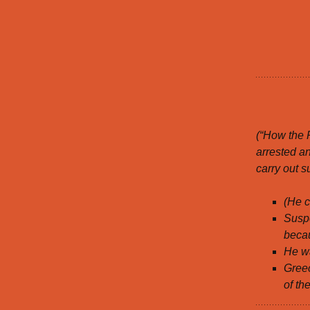
(“How the 
arrested an
carry out 
(He 
Suspe
becau
He wa
Greec
of th