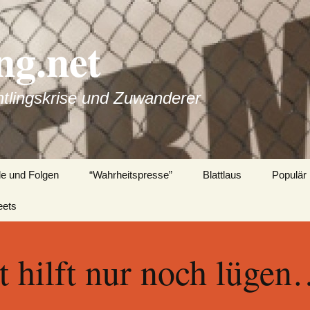
g.net
htlingskrise und Zuwanderer
de und Folgen
“Wahrheitspresse”
Blattlaus
Populär
eets
zt hilft nur noch lüge