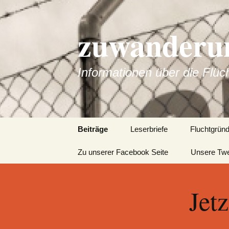
zuwanderun
Informationen über die Flüc
Springe
Beiträge
Leserbriefe
Fluchtgrün
zum
Inhalt
Zu unserer Facebook Seite
Unsere Tw
Jet