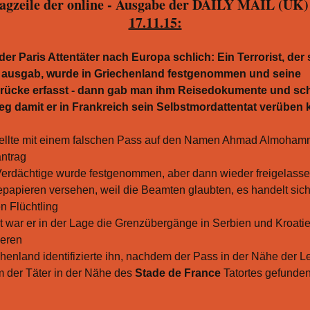
agzeile der online - Ausgabe der DAILY MAIL (UK
17.11.15:
der Paris Attentäter nach Europa schlich: Ein Terrorist, der 
g ausgab, wurde in Griechenland festgenommen und seine
rücke erfasst - dann gab man ihm Reisedokumente und sch
eg damit er in Frankreich sein Selbstmordattentat verüben
tellte mit einem falschen Pass auf den Namen Ahmad Almoham
ntrag
erdächtige wurde festgenommen, aber dann wieder freigelasse
papieren versehen, weil die Beamten glaubten, es handelt sic
n Flüchtling
 war er in der Lage die Grenzübergänge in Serbien und Kroati
ieren
henland identifizierte ihn, nachdem der Pass in der Nähe der L
 der Täter in der Nähe des
Stade de France
Tatortes gefunde