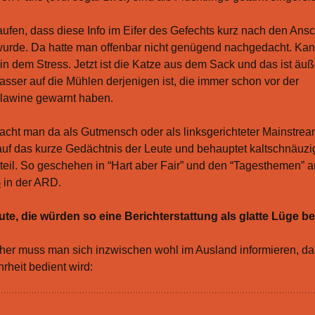
fen, dass diese Info im Eifer des Gefechts kurz nach den Ans
 wurde. Da hatte man offenbar nicht genügend nachgedacht. Kan
in dem Stress. Jetzt ist die Katze aus dem Sack und das ist äuß
asser auf die Mühlen derjenigen ist, die immer schon vor der
slawine gewarnt haben.
acht man da als Gutmensch oder als linksgerichteter Mainstre
auf das kurze Gedächtnis der Leute und behauptet kaltschnäuzig
eil. So geschehen in “Hart aber Fair” und den “Tagesthemen” 
5
in der ARD.
ute, die würden so eine Berichterstattung als glatte Lüge b
her muss man sich inzwischen wohl im Ausland informieren, d
rheit bedient wird: