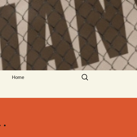
Suche
Home
nach:
Impressum
Datenschutzerklärung
n…
Non Gamstop Casinos
Beste Online Casino