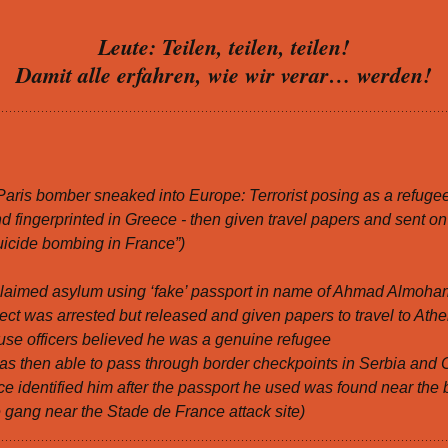
Leute: Teilen, teilen, teilen!
Damit alle erfahren, wie wir verar… werden!
Paris bomber sneaked into Europe: Terrorist posing as a refuge
d fingerprinted in Greece - then given travel papers and sent on
suicide bombing in France”)
claimed asylum using ‘fake’ passport in name of Ahmad Almoh
ct was arrested but released and given papers to travel to Ath
se officers believed he was a genuine refugee
s then able to pass through border checkpoints in Serbia and 
e identified him after the passport he used was found near the 
e gang near the Stade de France attack site)