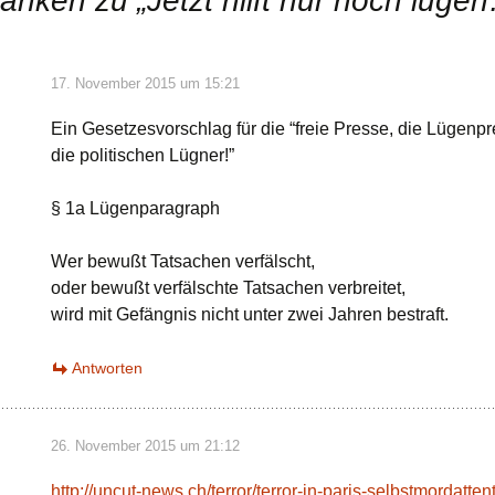
anken zu „
Jetzt hilft nur noch lüge
17. November 2015 um 15:21
Ein Gesetzesvorschlag für die “freie Presse, die Lügenp
die politischen Lügner!”
§ 1a Lügenparagraph
Wer bewußt Tatsachen verfälscht,
oder bewußt verfälschte Tatsachen verbreitet,
wird mit Gefängnis nicht unter zwei Jahren bestraft.
Antworten
26. November 2015 um 21:12
http://uncut-news.ch/terror/terror-in-paris-selbstmordatten