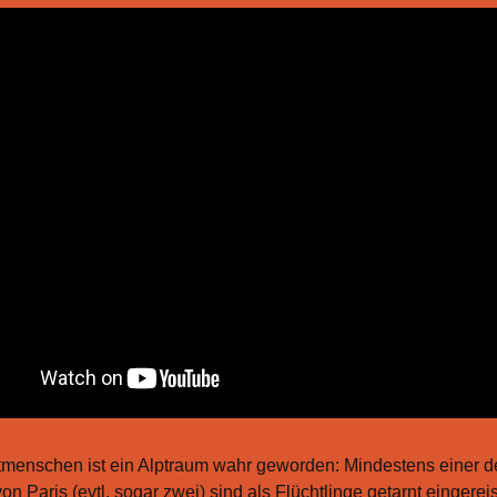
menschen ist ein Alptraum wahr geworden: Mindestens einer d
von Paris (evtl. sogar zwei) sind als Flüchtlinge getarnt eingereis