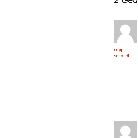
2 Ged
Navigation
sepp
schandl