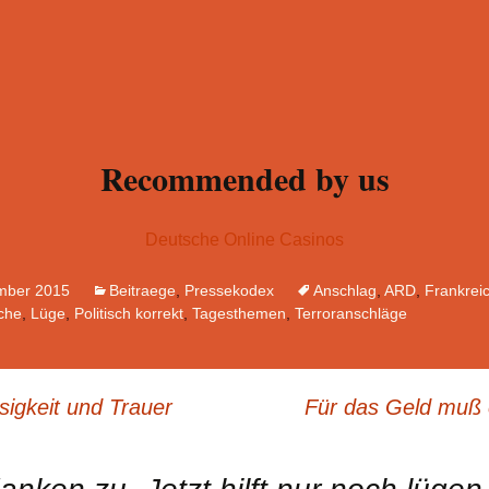
Recommended by us
Deutsche Online Casinos
mber 2015
Beitraege
,
Pressekodex
Anschlag
,
ARD
,
Frankrei
sche
,
Lüge
,
Politisch korrekt
,
Tagesthemen
,
Terroranschläge
sigkeit und Trauer
Für das Geld muß 