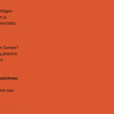
chlägen
n ja
erst blöd,
am Sender?
 plötzlich
am
ezeichnen.
amit man