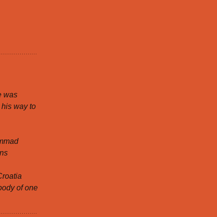
e was
 his way to
ammad
ens
Croatia
body of one