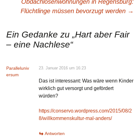
Beitrags-
Obdachlosenwohnungen in Regensburg:
Flüchtlinge müssen bevorzugt werden
→
Navigation
Ein Gedanke zu „
Hart aber Fair
– eine Nachlese
“
Paralleluniv
23. Januar 2016 um 16:23
ersum
Das ist interessant: Was wäre wenn Kinder
wirklich gut versorgt und gefördert
würden?
https://conservo.wordpress.com/2015/08/2
8/willkommenskultur-mal-anders/
Antworten