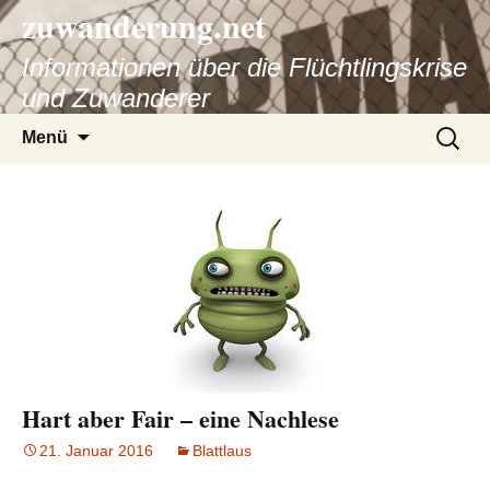
zuwanderung.net
Informationen über die Flüchtlingskrise
und Zuwanderer
Springe
Suche
Menü
zum
nach:
Inhalt
Hart aber Fair – eine Nachlese
21. Januar 2016
Blattlaus