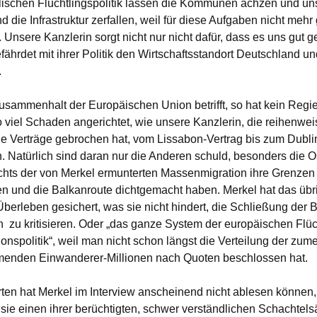
ischen Flüchtlingspolitik lassen die Kommunen ächzen und un
 die Infrastruktur zerfallen, weil für diese Aufgaben nicht meh
. Unsere Kanzlerin sorgt nicht nur nicht dafür, dass es uns gut g
fährdet mit ihrer Politik den Wirtschaftsstandort Deutschland u
.
sammenhalt der Europäischen Union betrifft, so hat kein Regi
 viel Schaden angerichtet, wie unsere Kanzlerin, die reihenwei
e Verträge gebrochen hat, vom Lissabon-Vertrag bis zum Dubli
Natürlich sind daran nur die Anderen schuld, besonders die O
chts der von Merkel ermunterten Massenmigration ihre Grenzen
n und die Balkanroute dichtgemacht haben. Merkel hat das übr
Überleben gesichert, was sie nicht hindert, die Schließung der 
 zu kritisieren. Oder „das ganze System der europäischen Flüc
onspolitik“, weil man nicht schon längst die Verteilung der zumei
menden Einwanderer-Millionen nach Quoten beschlossen hat.
rten hat Merkel im Interview anscheinend nicht ablesen können
 sie einen ihrer berüchtigten, schwer verständlichen Schachtels