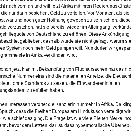
cht nach vorn an und will jetzt Afrika mit ihren Regierungskünst
die nur darin bestehen, Geld zu verteilen. Vor Monaten, als sie 
t war und noch guter Hoffnung gewesen zu sein schien, dies
ld vorzustehen, hat sie bereits, wieder im Alleingang, verkünde
gshilfequote von Deutschland zu erhöhen. Diese Ankündigung 
nbeachtet geblieben, deshalb wurde sie nicht gefragt, warum sie
tes System noch mehr Geld pumpen will. Nun dürfen wir gespan
ogramme sie in Afrika verkünden wird.
 schon jetzt klar, mit Bekämpfung von Fluchtursachen hat das nic
ursache Nummer eins sind die materiellen Anreize, die Deutsch
bietet, ohne Standards zu setzen, die Einwanderer in allen
ngsländern zu erfüllen haben.
en Interessen verortet die Kanzlerin nunmehr in Afrika. Da klin
pruch, dass die Freiheit Europas am Hindukusch verteidigt wir
, wie schief das ging. Die Frage ist, wie viele Pleiten Merkel no
ann, bevor dem Letzten klar ist, dass hypermoralische Überheb