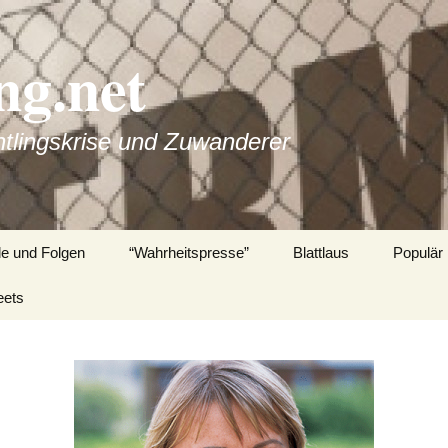
g.net
htlingskrise und Zuwanderer
de und Folgen
“Wahrheitspresse”
Blattlaus
Populär
eets