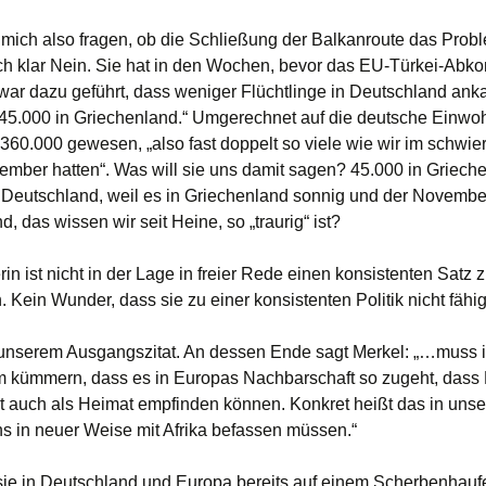
mich also fragen, ob die Schließung der Balkanroute das Probl
ich klar Nein. Sie hat in den Wochen, bevor das EU-Türkei-Abk
, zwar dazu geführt, dass weniger Flüchtlinge in Deutschland an
 45.000 in Griechenland.“ Umgerechnet auf die deutsche Einwo
360.000 gewesen, „also fast doppelt so viele wie wir im schwie
mber hatten“. Was will sie uns damit sagen? 45.000 in Griech
 Deutschland, weil es in Griechenland sonnig und der Novembe
, das wissen wir seit Heine, so „traurig“ ist?
in ist nicht in der Lage in freier Rede einen konsistenten Satz 
. Kein Wunder, dass sie zu einer konsistenten Politik nicht fähig 
unserem Ausgangszitat. An dessen Ende sagt Merkel: „…muss 
 kümmern, dass es in Europas Nachbarschaft so zugeht, das
t auch als Heimat empfinden können. Konkret heißt das in unser
ns in neuer Weise mit Afrika befassen müssen.“
e in Deutschland und Europa bereits auf einem Scherbenhaufen s