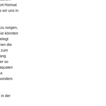
ort Heimat
 wir uns in
r zu sorgen,
Sie könnten
elegt
hen die
, zum
gang
er so
däquaten
pa
esonders
 in der