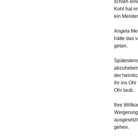
schien ein
Kohl hat i
ein Meister
Angela Merk
hätte das 
getan.
Spätestens
abzuheben 
der heimli
ihr ins Ohr
Ohr taub.
Ihre Willkü
Weigerung,
ausgesetzt.
gehen.