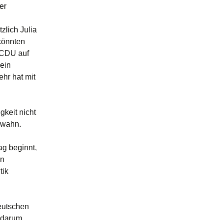
er
zlich Julia
könnten
r CDU auf
 ein
ehr hat mit
gkeit nicht
nwahn.
ag beginnt,
en
tik
eutschen
 darum