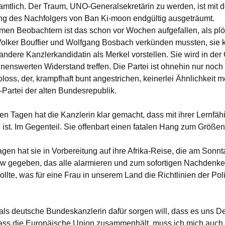
 amtlich. Der Traum, UNO-Generalsekretärin zu werden, ist mit d
g des Nachfolgers von Ban Ki-moon endgültig ausgeträumt.
en Beobachtern ist das schon vor Wochen aufgefallen, als plöt
Volker Bouffier und Wolfgang Bosbach verkünden mussten, sie 
 andere Kanzlerkandidatin als Merkel vorstellen. Sie wird in de
nenswerten Widerstand treffen. Die Partei ist ohnehin nur noch
loss, der, krampfhaft bunt angestrichen, keinerlei Ähnlichkeit m
-Partei der alten Bundesrepublik.
ten Tagen hat die Kanzlerin klar gemacht, dass mit ihrer Lernfähi
 ist. Im Gegenteil. Sie offenbart einen fatalen Hang zum Größe
gen hat sie in Vorbereitung auf ihre Afrika-Reise, die am Sonnt
iew gegeben, das alle alarmieren und zum sofortigen Nachdenk
lte, was für eine Frau in unserem Land die Richtlinien der Poli
als deutsche Bundeskanzlerin dafür sorgen will, dass es uns D
dass die Europäische Union zusammenhält, muss ich mich auch