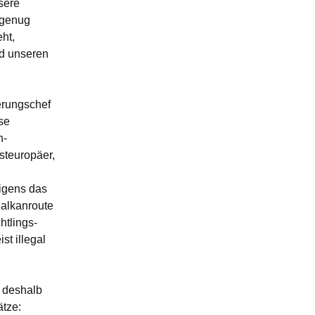
sere
r genug
eht,
nd unseren
erungschef
se
n-
steuropäer,
igens das
Balkanroute
htlings-
st illegal
, deshalb
ätze: