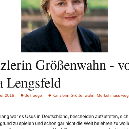
zlerin Größenwahn - v
a Lengsfeld
ber 2016
Beitraege
Kanzlerin Größenwahn
,
Merkel muss weg
elang
war es Usus in Deutschland, bescheiden aufzutreten, sich 
grund zu spielen und schon gar nicht die Welt belehren zu woll