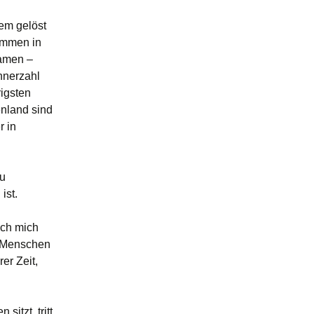
em gelöst
ommen in
kamen –
hnerzahl
rigsten
enland sind
r in
zu
ist.
ich mich
s Menschen
er Zeit,
itzt, tritt