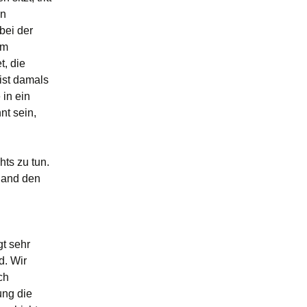
en
bei der
em
t, die
ist damals
 in ein
nt sein,
hts zu tun.
land den
gt sehr
d. Wir
ch
ung die