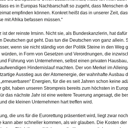
ass es in Europas Nachbarschaft so zugeht, dass Menschen d
eimat empfinden können. Konkret heißt das in unserer Zeit, dass
e mit Afrika befassen müssen.“
 ist der reinste Irrsinn. Nicht sie, als Bundeskanzlerin, hat dafü
n Deutschen gut geht. Das tun die Deutschen von ganz allein. 
sser, wenn sie nicht ständig von der Politik Steine in den Weg g
ürden, in Form von Gesetzen und Verordnungen, die inzwisc
nd Führung von Unternehmen, selbst einen privaten Hausbau
itaufwendigen Hindernislauf machten. Der von Merkel im Allein
litzartige Ausstieg aus der Atomenergie, der wahnhafte Ausbau d
„erneuerbaren“ Energien, für die es seit Jahren schon keine a
 gibt, haben unseren Strompreis bereits zum höchsten in Euro
ür das nächste Jahr ist eine weitere Teuerung angesagt, die b
und die kleinen Unternehmen hart treffen wird.
g, die uns für die Eurorettung präsentiert wird, liegt zwar noch
ie kann aber schneller kommen, als wir glauben. Die Kosten der