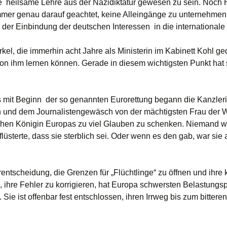
e heilsame Lehre aus der Nazidiktatur gewesen zu sein. Noch 
mmer genau darauf geachtet, keine Alleingänge zu unternehmen
 der Einbindung der deutschen Interessen in die internationale P
el, die immerhin acht Jahre als Ministerin im Kabinett Kohl ged
von ihm lernen können. Gerade in diesem wichtigsten Punkt hat s
 mit Beginn der so genannten Eurorettung begann die Kanzler
und dem Journalistengewäsch von der mächtigsten Frau der W
chen Königin Europas zu viel Glauben zu schenken. Niemand wa
 flüsterte, dass sie sterblich sei. Oder wenn es den gab, war sie
rentscheidung, die Grenzen für „Flüchtlinge“ zu öffnen und ihre
 ihre Fehler zu korrigieren, hat Europa schwersten Belastungs
 Sie ist offenbar fest entschlossen, ihren Irrweg bis zum bitter