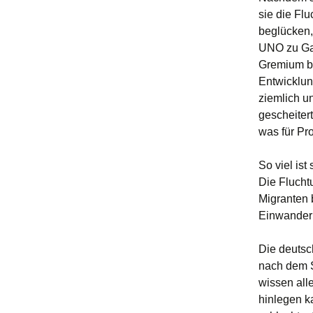
sie die Flu
beglücken, 
UNO zu Gas
Gremium ba
Entwicklun
ziemlich u
gescheiter
was für Pr
So viel ist
Die Flucht
Migranten 
Einwanderu
Die deutsch
nach dem S
wissen alle
hinlegen k