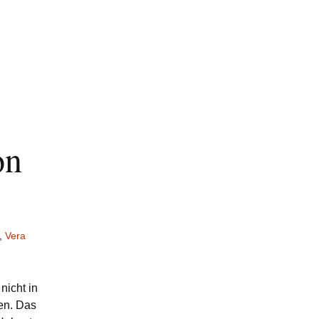
Online Casinos
Neue Casino-seiten
2025
Casino Ohne Deutsche
Lizenz
on
,
Vera
nicht in
en. Das