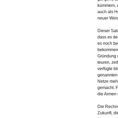
kümmern, d
auch als H
neuer Weis
Dieser Satz
dass es de
es noch be
bekommen w
Gründung u
teuren, ze
verfügte b
genannten 
Netze mehr
gemacht. F
die Armen 
Die Rechnun
Zukunft, d