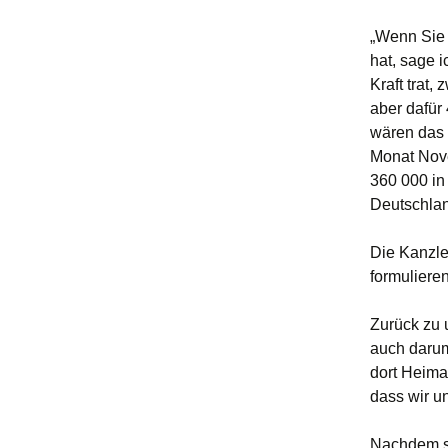
„Wenn Sie 
hat, sage 
Kraft trat
aber dafür
wären das 
Monat Nove
360 000 in
Deutschland
Die Kanzler
formulieren
Zurück zu 
auch darum
dort Heima
dass wir u
Nachdem si