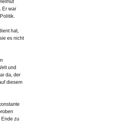
Helmut
. Er war
olitik.
ient hat,
ie es nicht
in
elt und
r da, der
 auf diesem
 konstante
proben
en Ende zu