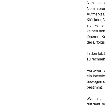
Nun ist es
Nominierun
Aufmerksam
Klöckner, 
sich keine
keinen nen
tönerner Ko
der Erfolgs
In den letz
zu rechnen
Vor zwei Ta
ein Interv
bewegen sol
bestimmt.
„Wenn ich 
gut geht, 