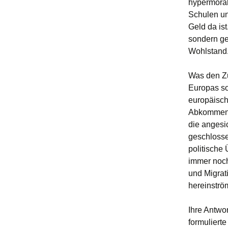
hypermoral
Schulen und
Geld da ist
sondern ge
Wohlstand
Was den Zu
Europas so
europäisch
Abkommen. 
die angesi
geschlosse
politische 
immer noch
und Migrati
hereinströ
Ihre Antwo
formulierte