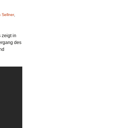
Online Casinos
 Sellner
,
Neue Casino-seiten
2025
zeigt in
Casino Ohne Deutsche
ergang des
Lizenz
nd