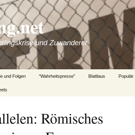
g.net
htlingskrise und Zuwanderer
de und Folgen
“Wahrheitspresse”
Blattlaus
Populär
eets
allelen: Römisches