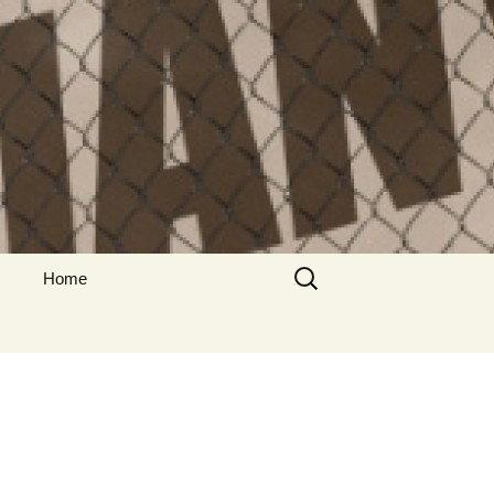
Suche
Home
nach:
Impressum
Datenschutzerklärung
Non Gamstop Casinos
Beste Online Casino