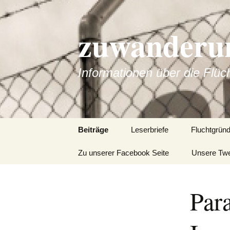
zuwanderun
Informationen über die Flüc
Springe
Beiträge
Leserbriefe
Fluchtgrün
zum
Inhalt
Zu unserer Facebook Seite
Unsere Tw
Par