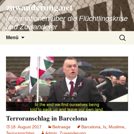
zuwanderung.net
Informationen über die Flüchtlingskrise
und Zuwanderer
Springe
Suche
Menü
zum
nach:
Inhalt
Terroranschlag in Barcelona
18. August 2017
Beitraege
Barcelona
,
Is
,
Muslime
,
Terroranschlag
Admin_Zuwanderung