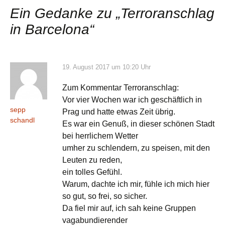
Navigation
Ein Gedanke zu „
Terroranschlag
in Barcelona
“
19. August 2017 um 10:20 Uhr
Zum Kommentar Terroranschlag:
Vor vier Wochen war ich geschäftlich in
sepp
Prag und hatte etwas Zeit übrig.
schandl
Es war ein Genuß, in dieser schönen Stadt
bei herrlichem Wetter
umher zu schlendern, zu speisen, mit den
Leuten zu reden,
ein tolles Gefühl.
Warum, dachte ich mir, fühle ich mich hier
so gut, so frei, so sicher.
Da fiel mir auf, ich sah keine Gruppen
vagabundierender