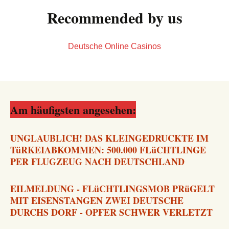
Recommended by us
Deutsche Online Casinos
Am häufigsten angesehen:
UNGLAUBLICH! DAS KLEINGEDRUCKTE IM
TüRKEIABKOMMEN: 500.000 FLüCHTLINGE
PER FLUGZEUG NACH DEUTSCHLAND
EILMELDUNG - FLüCHTLINGSMOB PRüGELT
MIT EISENSTANGEN ZWEI DEUTSCHE
DURCHS DORF - OPFER SCHWER VERLETZT