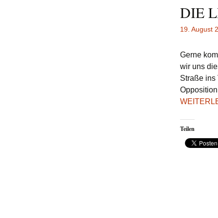
DIE 
19. August 
Gerne komm
wir uns di
Straße ins
Opposition
WEITERL
Teilen