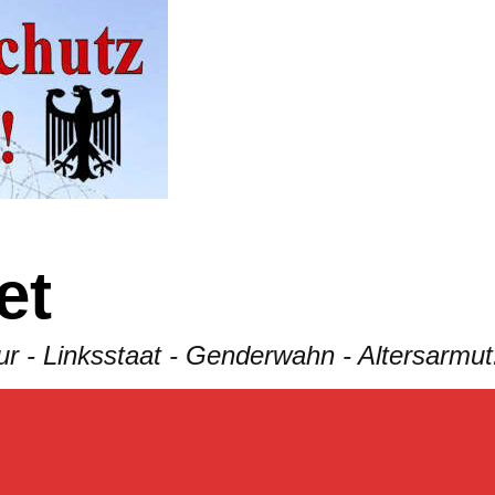
et
tatur - Linksstaat - Genderwahn - Altersar