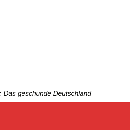
mut: Das geschunde Deutschland