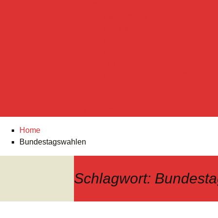
HOME
IMPRESSUM
DATENSCHUTZERKLäRUNG
Non Gamstop Casinos
Beste Online Casino
Online Casinos
Neue Casino-seiten 2025
Casino Ohne Deutsche Lizenz
TWEETS
VIDEOS
Home
Bundestagswahlen
Schlagwort:
Bundesta