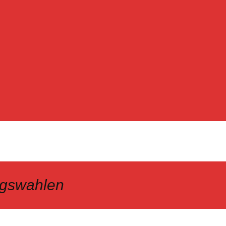
gswahlen