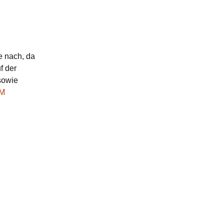
e nach, da
f der
sowie
UM