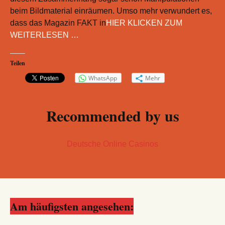
beim Bildmaterial einräumen. Umso mehr verwundert es,
dass das Magazin FAKT in
HIER KLICKEN ZUM
WEITERLESEN …
Teilen
WhatsApp
Mehr
Recommended by us
Deutsche Online Casinos
Am häufigsten angesehen: