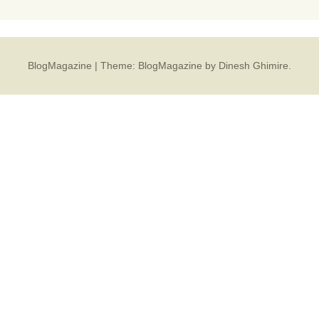
BlogMagazine
|
Theme: BlogMagazine by
Dinesh Ghimire
.