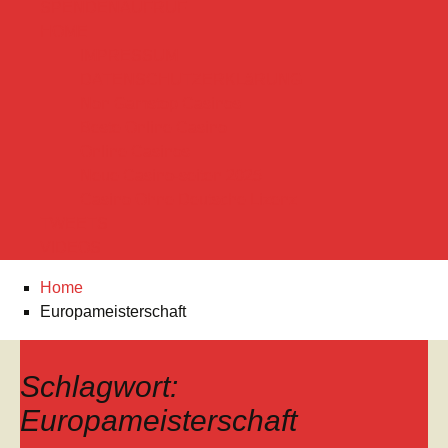
SPENDENAUFRUF
HOME
IMPRESSUM
DATENSCHUTZERKLäRUNG
Non Gamstop Casinos
Beste Online Casino
Online Casinos
Neue Casino-seiten 2025
Casino Ohne Deutsche Lizenz
TWEETS
VIDEOS
Home
Europameisterschaft
Schlagwort:
Europameisterschaft