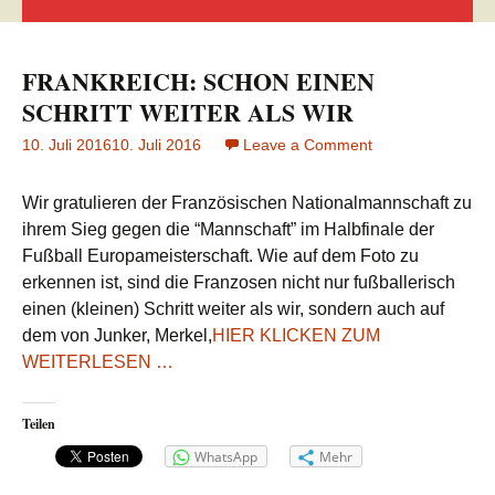
FRANKREICH: SCHON EINEN
SCHRITT WEITER ALS WIR
10. Juli 2016
10. Juli 2016
Leave a Comment
on
FRANKREICH:
SCHON
Wir gratulieren der Französischen Nationalmannschaft zu
EINEN
ihrem Sieg gegen die “Mannschaft” im Halbfinale der
SCHRITT
Fußball Europameisterschaft. Wie auf dem Foto zu
WEITER
erkennen ist, sind die Franzosen nicht nur fußballerisch
ALS
WIR
einen (kleinen) Schritt weiter als wir, sondern auch auf
dem von Junker, Merkel,
HIER KLICKEN ZUM
WEITERLESEN …
Teilen
WhatsApp
Mehr