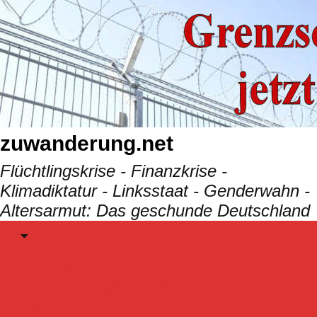
Skip
to
content
zuwanderung.net
Flüchtlingskrise - Finanzkrise -
Klimadiktatur - Linksstaat - Genderwahn -
Altersarmut: Das geschunde Deutschland
Menu
BEITRäGE
FLUCHTGRÜNDE/FOLGEN
SUCHEN