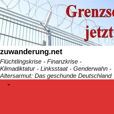
Skip
to
content
zuwanderung.net
Flüchtlingskrise - Finanzkrise -
Klimadiktatur - Linksstaat - Genderwahn -
Altersarmut: Das geschunde Deutschland
Menu
BEITRäGE
FLUCHTGRÜNDE/FOLGEN
SUCHEN