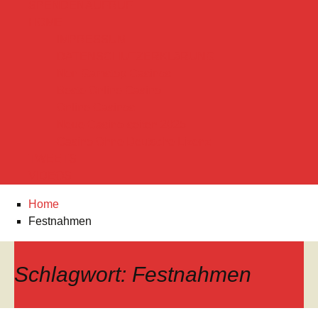
SPENDENAUFRUF
HOME
IMPRESSUM
DATENSCHUTZERKLäRUNG
Non Gamstop Casinos
Beste Online Casino
Online Casinos
Neue Casino-seiten 2025
Casino Ohne Deutsche Lizenz
TWEETS
VIDEOS
Home
Festnahmen
Schlagwort:
Festnahmen