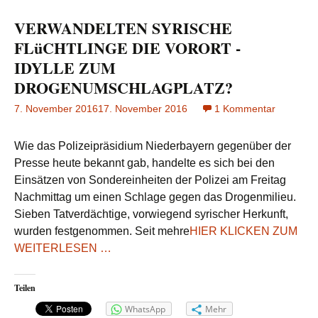
VERWANDELTEN SYRISCHE
FLüCHTLINGE DIE VORORT -
IDYLLE ZUM
DROGENUMSCHLAGPLATZ?
7. November 2016
17. November 2016
1 Kommentar
zu
VERWAN
SYRISC
Wie das Polizeipräsidium Niederbayern gegenüber der
FLüCHT
Presse heute bekannt gab, handelte es sich bei den
DIE
Einsätzen von Sondereinheiten der Polizei am Freitag
VORORT
Nachmittag um einen Schlage gegen das Drogenmilieu.
-
IDYLLE
Sieben Tatverdächtige, vorwiegend syrischer Herkunft,
ZUM
wurden festgenommen. Seit mehre
HIER KLICKEN ZUM
DROGEN
WEITERLESEN …
Teilen
WhatsApp
Mehr