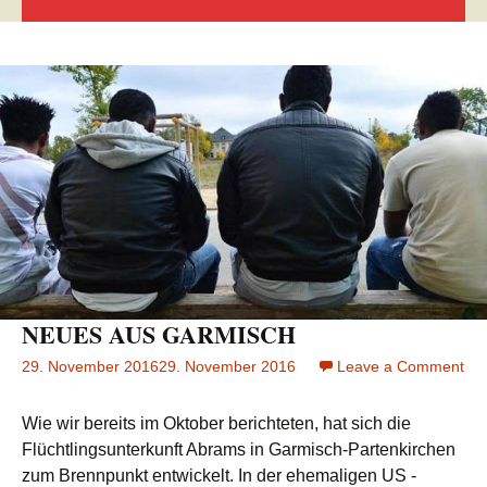
NEUES AUS GARMISCH
29. November 2016
29. November 2016
Leave a Comment
on
NE
AU
Wie wir bereits im Oktober berichteten, hat sich die
GA
Flüchtlingsunterkunft Abrams in Garmisch-Partenkirchen
zum Brennpunkt entwickelt. In der ehemaligen US -