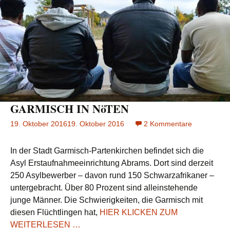
GARMISCH IN NöTEN
19. Oktober 2016
19. Oktober 2016
2 Kommentare
zu
GARMISC
IN
In der Stadt Garmisch-Partenkirchen befindet sich die
NöTEN
Asyl Erstaufnahmeeinrichtung Abrams. Dort sind derzeit
250 Asylbewerber – davon rund 150 Schwarzafrikaner –
untergebracht. Über 80 Prozent sind alleinstehende
junge Männer. Die Schwierigkeiten, die Garmisch mit
diesen Flüchtlingen hat,
HIER KLICKEN ZUM
WEITERLESEN …