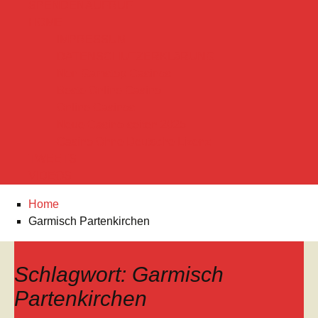
SPENDENAUFRUF
HOME
IMPRESSUM
DATENSCHUTZERKLäRUNG
Non Gamstop Casinos
Beste Online Casino
Online Casinos
Neue Casino-seiten 2025
Casino Ohne Deutsche Lizenz
TWEETS
VIDEOS
Home
Garmisch Partenkirchen
Schlagwort:
Garmisch
Partenkirchen