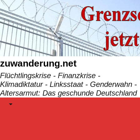
Skip
to
content
zuwanderung.net
Flüchtlingskrise - Finanzkrise -
Klimadiktatur - Linksstaat - Genderwahn -
Altersarmut: Das geschunde Deutschland
Menu
BEITRäGE
FLUCHTGRÜNDE/FOLGEN
SUCHEN