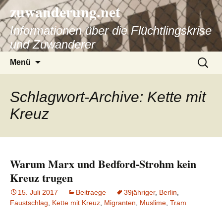
zuwanderung.net
Informationen über die Flüchtlingskrise
und Zuwanderer
Springe
Suche
Menü
zum
nach:
Inhalt
Schlagwort-Archive: Kette mit
Kreuz
Warum Marx und Bedford-Strohm kein
Kreuz trugen
15. Juli 2017
Beitraege
39jähriger
,
Berlin
,
Faustschlag
,
Kette mit Kreuz
,
Migranten
,
Muslime
,
Tram