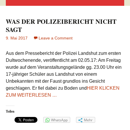
WAS DER POLIZEIBERICHT NICHT
SAGT
9. Mai 2017
Leave a Comment
on
WAS
DER
Aus dem Pressebericht der Polizei Landshut zum ersten
POLIZEIBERICHT
Dultwochenende, veröffentlicht am 02.05.17: Am Freitag
NICHT
wurde auf dem Veranstaltungsgelände gg. 23.00 Uhr ein
SAGT
17-jähriger Schüler aus Landshut von einem
Unbekannten mit der Faust grundlos ins Gesicht
geschlagen. Er fiel dabei zu Boden und
HIER KLICKEN
ZUM WEITERLESEN …
Teilen
WhatsApp
Mehr