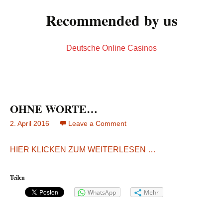
Recommended by us
Deutsche Online Casinos
OHNE WORTE…
2. April 2016
Leave a Comment
on
OHNE
WORTE…
HIER KLICKEN ZUM WEITERLESEN …
Teilen
WhatsApp
Mehr