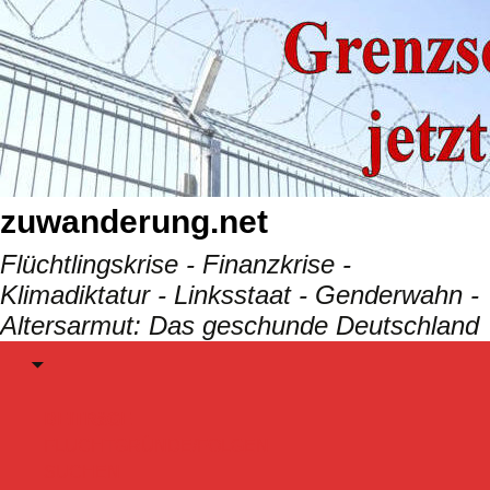
Skip
to
content
zuwanderung.net
Flüchtlingskrise - Finanzkrise -
Klimadiktatur - Linksstaat - Genderwahn -
Altersarmut: Das geschunde Deutschland
Menu
BEITRäGE
FLUCHTGRÜNDE/FOLGEN
SUCHEN