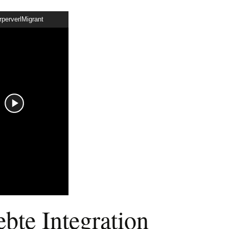
perverlMigrant
Play
Video
bte Integration