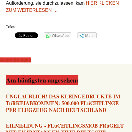
SO
Aufforderung, sie durchzulassen, kam
HIER KLICKEN
UNRECHT…
ZUM WEITERLESEN …
Teilen
WhatsApp
Mehr
Ältere Beiträge
Beitrags-
Navigation
Am häufigsten angesehen:
UNGLAUBLICH! DAS KLEINGEDRUCKTE IM
TüRKEIABKOMMEN: 500.000 FLüCHTLINGE
PER FLUGZEUG NACH DEUTSCHLAND
EILMELDUNG - FLüCHTLINGSMOB PRüGELT