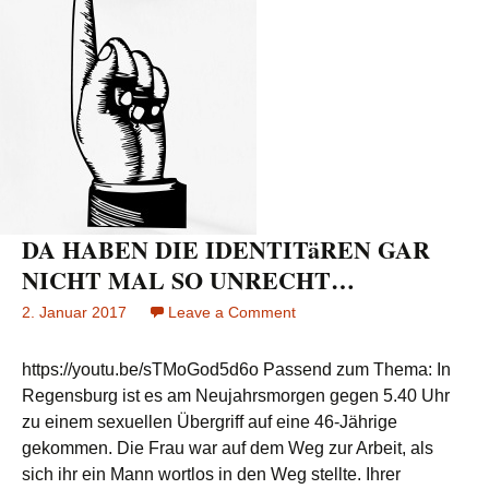
DA HABEN DIE IDENTITäREN GAR
NICHT MAL SO UNRECHT…
2. Januar 2017
Leave a Comment
on
DA
HABEN
https://youtu.be/sTMoGod5d6o Passend zum Thema: In
DIE
Regensburg ist es am Neujahrsmorgen gegen 5.40 Uhr
IDENTITäREN
zu einem sexuellen Übergriff auf eine 46-Jährige
GAR
gekommen. Die Frau war auf dem Weg zur Arbeit, als
NICHT
MAL
sich ihr ein Mann wortlos in den Weg stellte. Ihrer