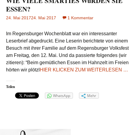
WIE VIELE SMARTIES WüRDEN SIE
ESSEN?
24. Mai 2017
24. Mai 2017
1 Kommentar
zu
WIE
VIELE
Im Regensburger Wochenblatt war ein interessanter
SMARTIES
Leserbrief abgedruckt. Eine Leserin berichtete von einem
WüRDEN
Besuch mit ihrer Familie auf dem Regensburger Volksfest
SIE
am Freitag, den 12. Mai. Und da passierte folgendes (wir
ESSEN?
zitieren): “Beim gemütlichen Essen im Hahnzelt im Freien
hörten wir plötzl
HIER KLICKEN ZUM WEITERLESEN …
Teilen
WhatsApp
Mehr