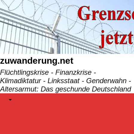
Skip
to
content
zuwanderung.net
Flüchtlingskrise - Finanzkrise -
Klimadiktatur - Linksstaat - Genderwahn -
Altersarmut: Das geschunde Deutschland
Menu
BEITRäGE
FLUCHTGRÜNDE/FOLGEN
SUCHEN