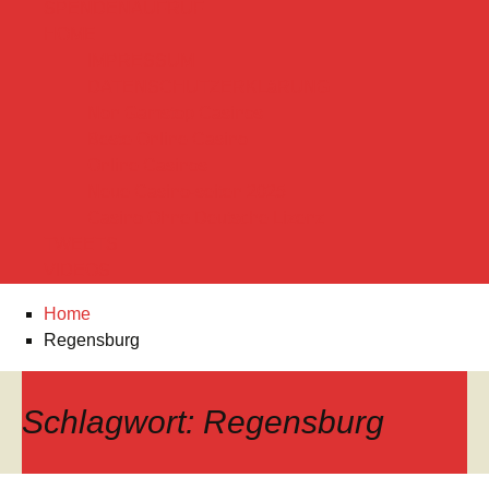
SPENDENAUFRUF
HOME
IMPRESSUM
DATENSCHUTZERKLäRUNG
Non Gamstop Casinos
Beste Online Casino
Online Casinos
Neue Casino-seiten 2025
Casino Ohne Deutsche Lizenz
TWEETS
VIDEOS
Home
Regensburg
Schlagwort:
Regensburg