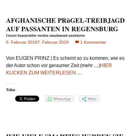
AFGHANISCHE PRüGEL-TREIBJAGD
AUF PASSANTEN IN REGENSBURG
Unsere Innenstädte werden zunehmend unsicherer
6. Februar 2019
7. Februar 2019
1 Kommentar
zu
AFGHANISCH
PRüGEL-
Von EUGEN PRINZ | Es scheint so zu kommen, wie es
TREIBJAGD
der Autor schon vor geraumer Zeit (mehr …)
HIER
AUF
KLICKEN ZUM WEITERLESEN …
PASSANTEN
IN
REGENSBURG
Teilen
Unsere
Innenstädte
WhatsApp
Mehr
werden
zunehmend
unsicherer