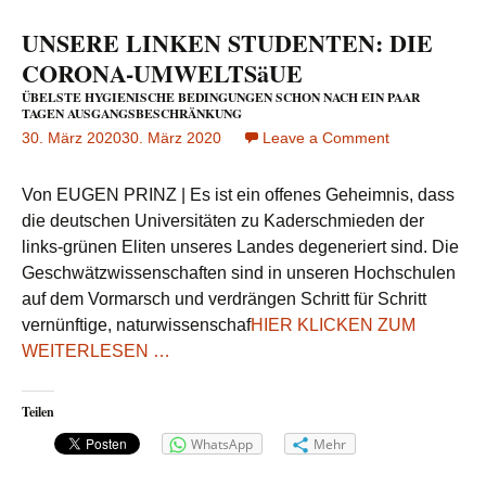
UNSERE LINKEN STUDENTEN: DIE
CORONA-UMWELTSäUE
ÜBELSTE HYGIENISCHE BEDINGUNGEN SCHON NACH EIN PAAR
TAGEN AUSGANGSBESCHRÄNKUNG
30. März 2020
30. März 2020
Leave a Comment
on
UNSERE
LINKEN
Von EUGEN PRINZ | Es ist ein offenes Geheimnis, dass
STUDENTEN:
die deutschen Universitäten zu Kaderschmieden der
DIE
links-grünen Eliten unseres Landes degeneriert sind. Die
CORONA-
Geschwätzwissenschaften sind in unseren Hochschulen
UMWELTSäU
ÜBELSTE
auf dem Vormarsch und verdrängen Schritt für Schritt
HYGIENISCHE
BEDINGUNGEN
vernünftige, naturwissenschaf
HIER KLICKEN ZUM
SCHON
NACH
WEITERLESEN …
EIN
PAAR
TAGEN
AUSGANGSBESCHRÄNK
Teilen
WhatsApp
Mehr