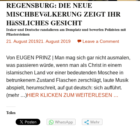
REGENSBURG: DIE NEUE
MISCHBEVöLKERUNG ZEIGT IHR
HäSSLICHES GESICHT
Iraker und Deutsche randalieren am Domplatz und bewerfen Polizisten mit
Pflastersteinen
21. August 2019
21. August 2019
Leave a Comment
on
REGENSB
DIE
Von EUGEN PRINZ | Man mag sich gar nicht ausmalen,
NEUE
was passieren würde, wenn man als Christ in einem
MISCHBE
islamischen Land vor einer bedeutenden Moschee in
ZEIGT
betrunkenem Zustand Flaschen zerschlägt, laute Musik
IHR
HäSSLIC
abspielt, herumschreit, auf gut deutsch: sich aufführt.
GESICHT
(mehr …)
HIER KLICKEN ZUM WEITERLESEN …
Iraker
und
Deutsche
randalieren
Teilen
am
Domplatz
und
WhatsApp
Mehr
bewerfen
Polizisten
mit
Pflastersteinen