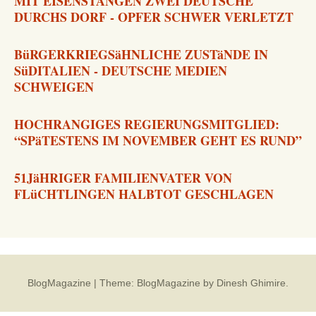
MIT EISENSTANGEN ZWEI DEUTSCHE
DURCHS DORF - OPFER SCHWER VERLETZT
BüRGERKRIEGSäHNLICHE ZUSTäNDE IN
SüDITALIEN - DEUTSCHE MEDIEN
SCHWEIGEN
HOCHRANGIGES REGIERUNGSMITGLIED:
“SPäTESTENS IM NOVEMBER GEHT ES RUND”
51JäHRIGER FAMILIENVATER VON
FLüCHTLINGEN HALBTOT GESCHLAGEN
BlogMagazine
|
Theme: BlogMagazine by
Dinesh Ghimire
.