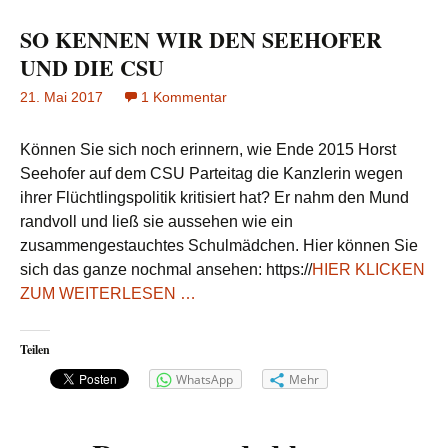
SO KENNEN WIR DEN SEEHOFER
UND DIE CSU
21. Mai 2017
1 Kommentar
zu
SO
KENNEN
Können Sie sich noch erinnern, wie Ende 2015 Horst
WIR
Seehofer auf dem CSU Parteitag die Kanzlerin wegen
DEN
ihrer Flüchtlingspolitik kritisiert hat? Er nahm den Mund
SEEHOFER
randvoll und ließ sie aussehen wie ein
UND
DIE
zusammengestauchtes Schulmädchen. Hier können Sie
CSU
sich das ganze nochmal ansehen: https://
HIER KLICKEN
ZUM WEITERLESEN …
Teilen
WhatsApp
Mehr