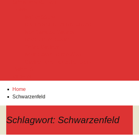
SPENDENAUFRUF
HOME
IMPRESSUM
DATENSCHUTZERKLäRUNG
Non Gamstop Casinos
Beste Online Casino
Online Casinos
Neue Casino-seiten 2025
Casino Ohne Deutsche Lizenz
TWEETS
VIDEOS
Home
Schwarzenfeld
Schlagwort:
Schwarzenfeld