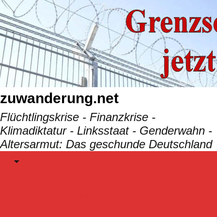
Skip
to
content
zuwanderung.net
Flüchtlingskrise - Finanzkrise -
Klimadiktatur - Linksstaat - Genderwahn -
Altersarmut: Das geschunde Deutschland
Menu
BEITRäGE
FLUCHTGRÜNDE/FOLGEN
SUCHEN