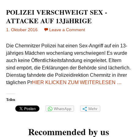
POLIZEI VERSCHWEIGT SEX -
ATTACKE AUF 13JäHRIGE
1. Oktober 2016
Leave a Comment
on
POLIZEI
VERSCHWEIGT
Die Chemnitzer Polizei hat einen Sex-Angriff auf ein 13-
SEX
jähriges Mädchen wochenlang verschwiegen! Es wurde
-
auch keine Öffentlichkeitsfahndung eingeleitet. Eltern
ATTACKE
sind empört, die Erklärungen der Behörde sind lächerlich.
AUF
13JäHRIGE
Dienstag fahndete die Polizeidirektion Chemnitz in ihrer
täglichen Pr
HIER KLICKEN ZUM WEITERLESEN …
Teilen
WhatsApp
Mehr
Recommended by us