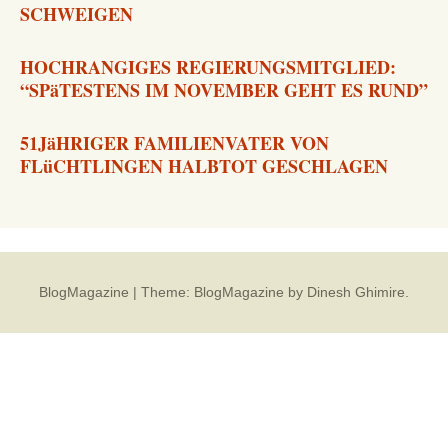
SCHWEIGEN
HOCHRANGIGES REGIERUNGSMITGLIED:
“SPäTESTENS IM NOVEMBER GEHT ES RUND”
51JäHRIGER FAMILIENVATER VON
FLüCHTLINGEN HALBTOT GESCHLAGEN
BlogMagazine
|
Theme: BlogMagazine by
Dinesh Ghimire
.