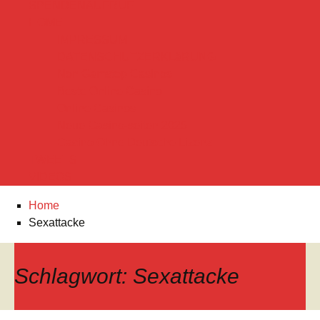
SPENDENAUFRUF
HOME
IMPRESSUM
DATENSCHUTZERKLäRUNG
Non Gamstop Casinos
Beste Online Casino
Online Casinos
Neue Casino-seiten 2025
Casino Ohne Deutsche Lizenz
TWEETS
VIDEOS
Home
Sexattacke
Schlagwort:
Sexattacke