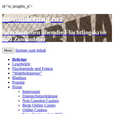
id='st_insights_js'>
zuwanderung.net
Informationen über die Flüchtlingskrise
und Zuwanderer
Springe zum Inhalt
Menü
Beiträge
Leserbriefe
Fluchtgründe und Folgen
“Wahrheitspresse”
Blattlaus
Populär
Home
Impressum
Datenschutzerklärung
Non Gamstop Casinos
Beste Online Casino
Online Casinos