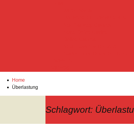
HOME
IMPRESSUM
DATENSCHUTZERKLäRUNG
Non Gamstop Casinos
Beste Online Casino
Online Casinos
Neue Casino-seiten 2025
Casino Ohne Deutsche Lizenz
TWEETS
VIDEOS
Home
Überlastung
Schlagwort:
Überlast