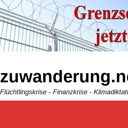
Skip
to
content
zuwanderung.n
Flüchtlingskrise - Finanzkrise - Klimadik
BEITRäGE
FLUCHTGRÜNDE/FOLGEN
SUCHEN
SPENDENAUFRUF