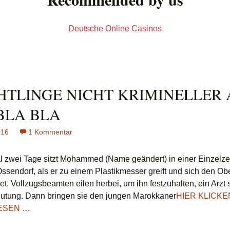
Deutsche Online Casinos
HTLINGE NICHT KRIMINELLER 
BLA BLA
016
1 Kommentar
zu
FLüCHTLINGE
NICHT
 zwei Tage sitzt Mohammed (Name geändert) in einer Einzelzel
KRIMINELLER
ssendorf, als er zu einem Plastikmesser greift und sich den O
ALS
t. Vollzugsbeamten eilen herbei, um ihn festzuhalten, ein Arzt 
BLA
utung. Dann bringen sie den jungen Marokkaner
HIER KLICKE
BLA
BLA
ESEN …