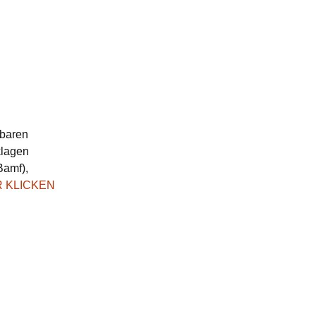
lbaren
klagen
Bamf),
R KLICKEN