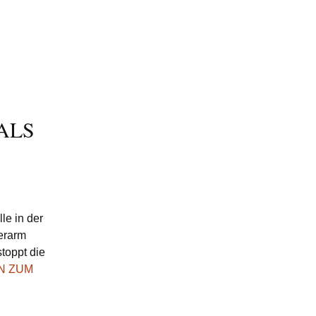
ALS
le in der
berarm
stoppt die
N ZUM