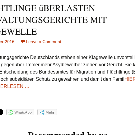
HTLINGE üBERLASTEN
ALTUNGSGERICHTE MIT
GEWELLE
er 2016
Leave a Comment
on
FLüCHTLINGE
üBERLASTEN
tungsgerichte Deutschlands stehen einer Klagewelle unvorstel
VERWALTUNGSGERICHTE
egenüber. Immer mehr Asylbewerber ziehen vor Gericht. Sie 
MIT
Entscheidung des Bundesamtes für Migration und Flüchtlinge (
KLAGEWELLE
noch subsidiären Schutz zu gewähren und damit den Famil
HIE
TERLESEN …
WhatsApp
Mehr
Recommended by us