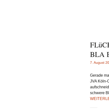
FLüC
BLA 
7. August 2
Gerade mal
JVA Köln-O
aufschneide
schwere Bl
WEITERL