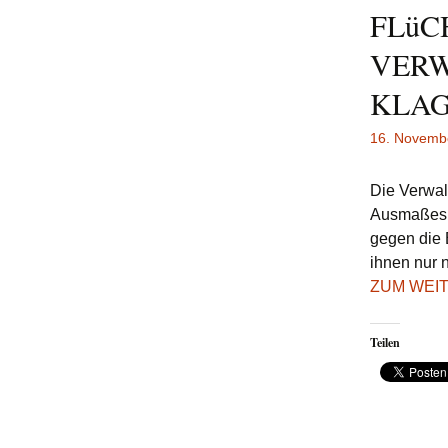
FLüC
VERW
KLA
16. Novemb
Die Verwal
Ausmaßes g
gegen die 
ihnen nur 
ZUM WEI
Teilen