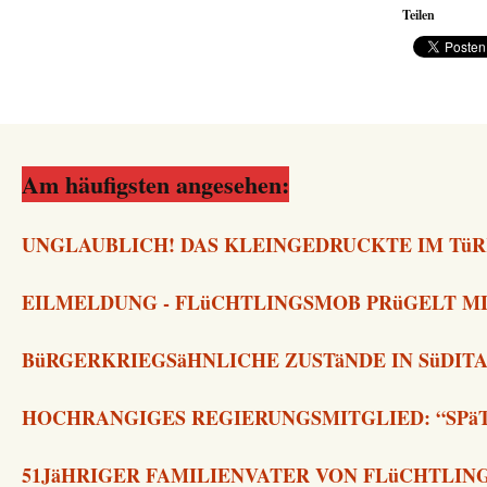
Teilen
Am häufigsten angesehen:
UNGLAUBLICH! DAS KLEINGEDRUCKTE IM TüR
EILMELDUNG - FLüCHTLINGSMOB PRüGELT MI
BüRGERKRIEGSäHNLICHE ZUSTäNDE IN SüDIT
HOCHRANGIGES REGIERUNGSMITGLIED: “SPä
51JäHRIGER FAMILIENVATER VON FLüCHTLI