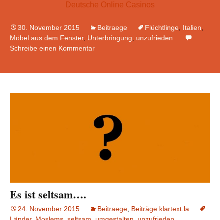
Deutsche Online Casinos
30. November 2015
Beitraege
Flüchtlinge
,
Italien
,
Möbel aus dem Fenster
,
Unterbringung
,
unzufrieden
Schreibe einen Kommentar
Es ist seltsam….
24. November 2015
Beitraege
,
Beiträge klartext.la
Länder
,
Moslems
,
seltsam
,
umgestalten
,
unzufrieden