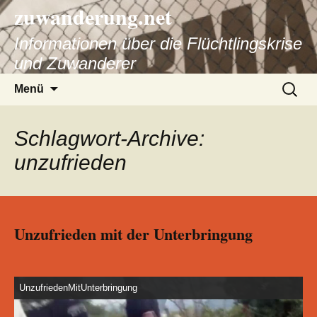
zuwanderung.net
Informationen über die Flüchtlingskrise
und Zuwanderer
Springe
Suche
Menü
zum
nach:
Inhalt
Schlagwort-Archive:
unzufrieden
Unzufrieden mit der Unterbringung
UnzufriedenMitUnterbringung