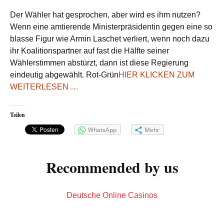
WAHLBETRUG
Der Wähler hat gesprochen, aber wird es ihm nutzen?
IST
Wenn eine amtierende Ministerpräsidentin gegen eine so
PROGRAMMIERT
blasse Figur wie Armin Laschet verliert, wenn noch dazu
-
ihr Koalitionspartner auf fast die Hälfte seiner
BEITRAG
VON
Wählerstimmen abstürzt, dann ist diese Regierung
VERA
eindeutig abgewählt. Rot-Grün
HIER KLICKEN ZUM
LENGSFELD
WEITERLESEN …
Teilen
WhatsApp
Mehr
Recommended by us
Deutsche Online Casinos