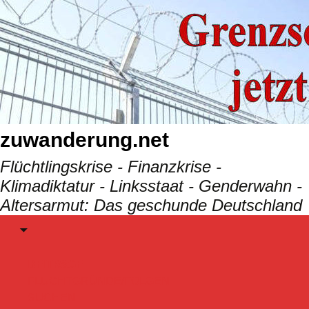
Skip
to
content
zuwanderung.net
Flüchtlingskrise - Finanzkrise -
Klimadiktatur - Linksstaat - Genderwahn -
Altersarmut: Das geschunde Deutschland
Menu
BEITRäGE
FLUCHTGRÜNDE/FOLGEN
SUCHEN