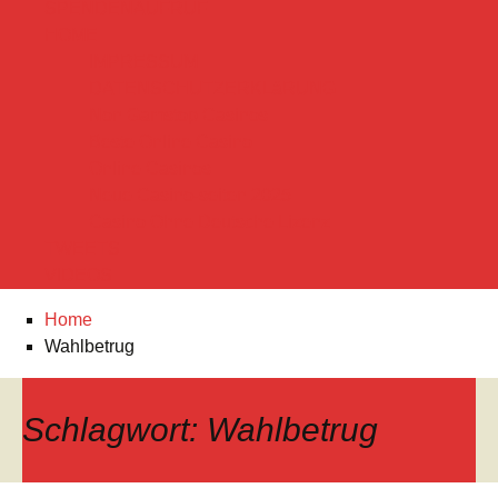
SPENDENAUFRUF
HOME
IMPRESSUM
DATENSCHUTZERKLäRUNG
Non Gamstop Casinos
Beste Online Casino
Online Casinos
Neue Casino-seiten 2025
Casino Ohne Deutsche Lizenz
TWEETS
VIDEOS
Home
Wahlbetrug
Schlagwort:
Wahlbetrug