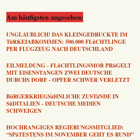
Am häufigsten angesehen:
UNGLAUBLICH! DAS KLEINGEDRUCKTE IM
TüRKEIABKOMMEN: 500.000 FLüCHTLINGE
PER FLUGZEUG NACH DEUTSCHLAND
EILMELDUNG - FLüCHTLINGSMOB PRüGELT
MIT EISENSTANGEN ZWEI DEUTSCHE
DURCHS DORF - OPFER SCHWER VERLETZT
BüRGERKRIEGSäHNLICHE ZUSTäNDE IN
SüDITALIEN - DEUTSCHE MEDIEN
SCHWEIGEN
HOCHRANGIGES REGIERUNGSMITGLIED:
“SPäTESTENS IM NOVEMBER GEHT ES RUND”