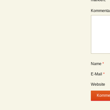
Kommenta
Name
*
E-Mail
*
Website