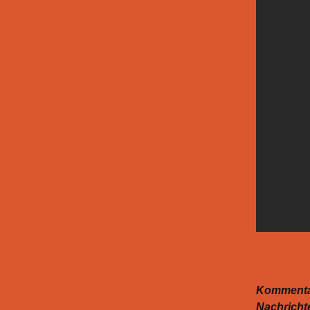
Kommentar
Nachricht