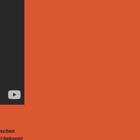
tschen
t bekannt