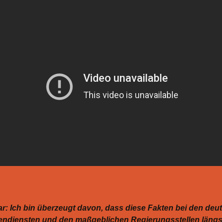
AUSSAGEN
üBER
FLüCHTLINGE
UND
DEN
IS
: Ich bin überzeugt davon, dass diese Fakten bei den deu
endiensten und den maßgeblichen Regierungsstellen längs