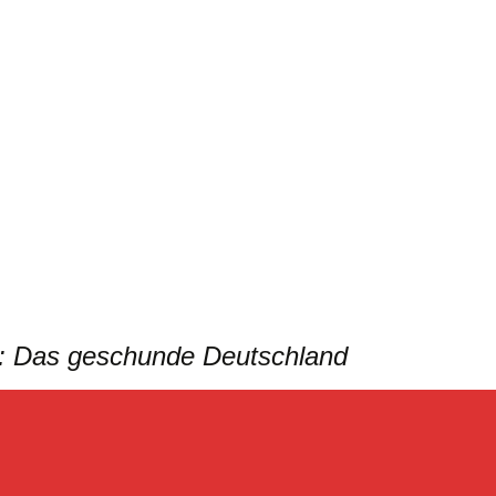
mut: Das geschunde Deutschland