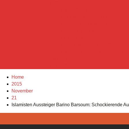
HOME
IMPRESSUM
DATENSCHUTZERKLäRUNG
Non Gamstop Casinos
Beste Online Casino
Online Casinos
Neue Casino-seiten 2025
Casino Ohne Deutsche Lizenz
TWEETS
VIDEOS
Home
2015
November
21
Islamisten Aussteiger Barino Barsoum: Schockierende Au