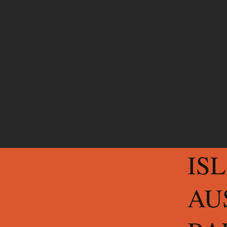
IS
AU