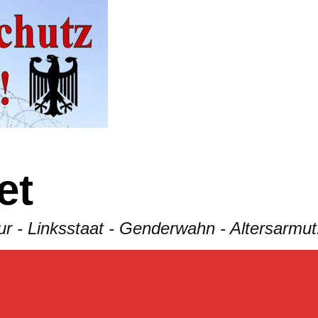
et
tatur - Linksstaat - Genderwahn - Altersar