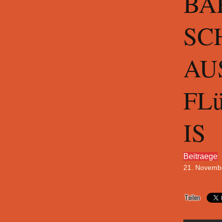
BA
SC
AU
FL
IS
Beitraege
21. Novemb