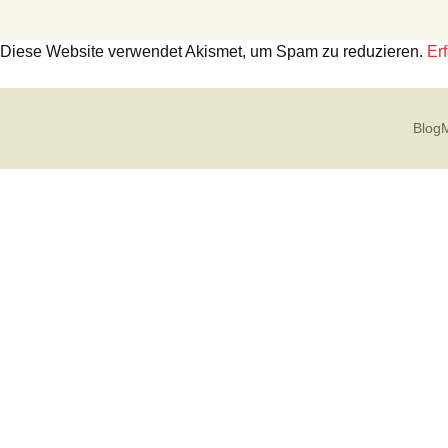
Diese Website verwendet Akismet, um Spam zu reduzieren.
Er
Blog