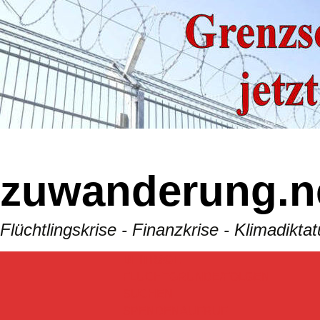
Skip
to
content
zuwanderung.n
Flüchtlingskrise - Finanzkrise - Klimadik
BEITRäGE
FLUCHTGRÜNDE/FOLGEN
SUCHEN
SPENDENAUFRUF