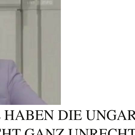
E HABEN DIE UNGA
CHT GANZ UNRECH