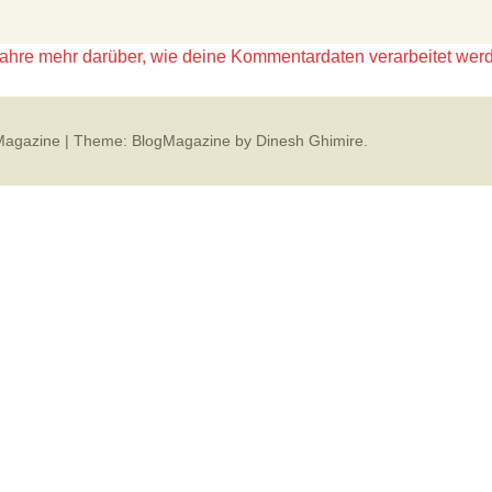
fahre mehr darüber, wie deine Kommentardaten verarbeitet wer
Magazine
|
Theme: BlogMagazine by
Dinesh Ghimire
.