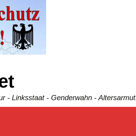
et
tatur - Linksstaat - Genderwahn - Altersar