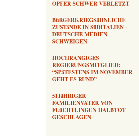
OPFER SCHWER VERLETZT
BüRGERKRIEGSäHNLICHE
ZUSTäNDE IN SüDITALIEN -
DEUTSCHE MEDIEN
SCHWEIGEN
HOCHRANGIGES
REGIERUNGSMITGLIED:
“SPäTESTENS IM NOVEMBER
GEHT ES RUND”
51JäHRIGER
FAMILIENVATER VON
FLüCHTLINGEN HALBTOT
GESCHLAGEN