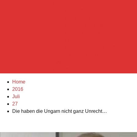
HOME
IMPRESSUM
DATENSCHUTZERKLäRUNG
Non Gamstop Casinos
Beste Online Casino
Online Casinos
Neue Casino-seiten 2025
Casino Ohne Deutsche Lizenz
TWEETS
VIDEOS
Home
2016
Juli
27
Die haben die Ungarn nicht ganz Unrecht…