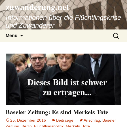
zuwanderung.net
Informationen über die Flüchtlingskrise
und Zuwanderer
Springe
Suche
Menü
zum
nach:
Inhalt
Baseler Zeitung: Es sind Merkels Tote
25. Dezember 2016
Beitraege
Anschlag
,
Baseler
Zeitung
,
Berlin
,
Flüchtlingspolitik
,
Merkels
,
Tote