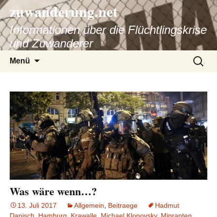
zuwanderung.net
Informationen über die Flüchtlingskrise
und Zuwanderer
Springe
Suche
Menü
zum
nach:
Inhalt
Was wäre wenn…?
13. Juli 2017
Allgemein
,
Beitraege
Hadmut
Danisch
,
Hamburg
,
Krawalle
,
Michael Klonovsky
,
Migranten
,