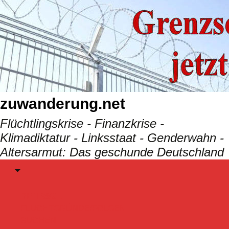
Skip
to
content
zuwanderung.net
Flüchtlingskrise - Finanzkrise -
Klimadiktatur - Linksstaat - Genderwahn -
Altersarmut: Das geschunde Deutschland
Menu
BEITRäGE
FLUCHTGRÜNDE/FOLGEN
SUCHEN