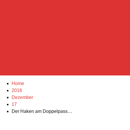
SPENDENAUFRUF
HOME
IMPRESSUM
DATENSCHUTZERKLäRUNG
Non Gamstop Casinos
Beste Online Casino
Online Casinos
Neue Casino-seiten 2025
Casino Ohne Deutsche Lizenz
TWEETS
VIDEOS
Home
2016
Dezember
17
Der Haken am Doppelpass…