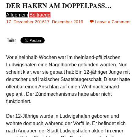
DER HAKEN AM DOPPELPASS…
Allgemein
Beitraege
17. Dezember 2016
17. Dezember 2016
Leave a Comment
on
DE
HA
AM
DO
Vor eineinhalb Wochen war im rheinland-pfälzischen
Ludwigshafen eine Nagelbombe gefunden worden. Nun
scheint klar, wer sie gebaut hat: Ein 12-jähriger Junge mit
deutscher und irakischer Staatsbürgerschaft. Dieser hatte
offenbar einen Anschlag auf einen Weihnachtsmarkt
geplant . Der Zündmechanismus habe aber nicht
funktioniert.
Der 12-Jährige wurde in Ludwigshafen geboren und
wohnte dort auch während der Vorfälle. Er befindet sich
nach Angaben der Stadt Ludwigshafen aktuell in einer