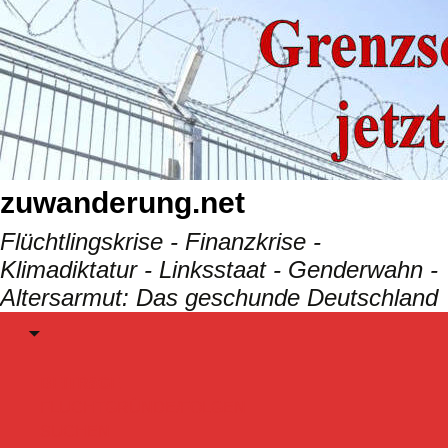
Skip
to
content
zuwanderung.net
Flüchtlingskrise - Finanzkrise -
Klimadiktatur - Linksstaat - Genderwahn -
Altersarmut: Das geschunde Deutschland
Menu
BEITRäGE
FLUCHTGRÜNDE/FOLGEN
SUCHEN