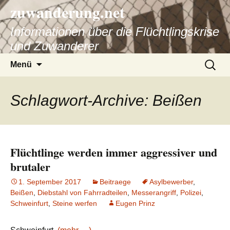
zuwanderung.net
Informationen über die Flüchtlingskrise
und Zuwanderer
Springe
Suche
Menü
zum
nach:
Inhalt
Schlagwort-Archive: Beißen
Flüchtlinge werden immer aggressiver und
brutaler
1. September 2017
Beitraege
Asylbewerber
,
Beißen
,
Diebstahl von Fahrradteilen
,
Messerangriff
,
Polizei
,
Schweinfurt
,
Steine werfen
Eugen Prinz