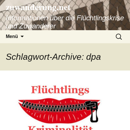
zuwanderung.net
Informationen über die Flüchtlingskrise
und Zuwanderer
Springe
Suche
Menü
zum
nach:
Inhalt
Schlagwort-Archive: dpa