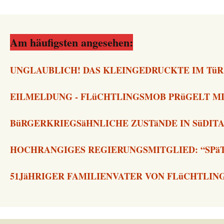
Am häufigsten angesehen:
UNGLAUBLICH! DAS KLEINGEDRUCKTE IM TüR
EILMELDUNG - FLüCHTLINGSMOB PRüGELT MI
BüRGERKRIEGSäHNLICHE ZUSTäNDE IN SüDIT
HOCHRANGIGES REGIERUNGSMITGLIED: “SPä
51JäHRIGER FAMILIENVATER VON FLüCHTLI