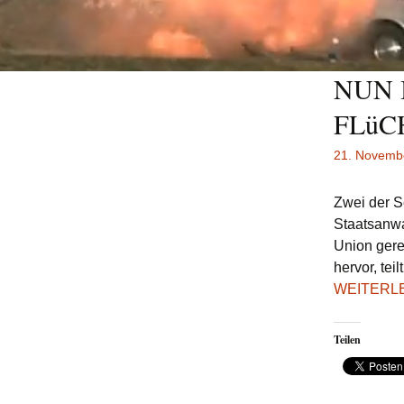
NUN 
FLüC
21. Novemb
Zwei der S
Staatsanwa
Union gere
hervor, tei
WEITERL
Teilen