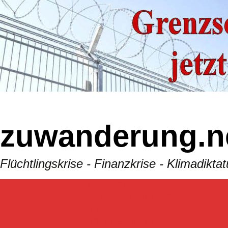
Skip
to
content
zuwanderung.n
Flüchtlingskrise - Finanzkrise - Klimadik
BEITRäGE
FLUCHTGRÜNDE/FOLGEN
SUCHEN
SPENDENAUFRUF