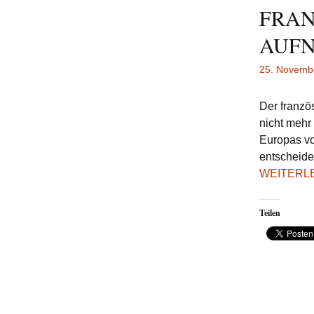
FRAN
AUFN
25. Novemb
Der franzö
nicht mehr
Europas vo
entscheide
WEITERL
Teilen