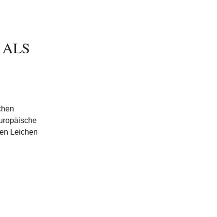
 ALS
chen
Europäische
den Leichen