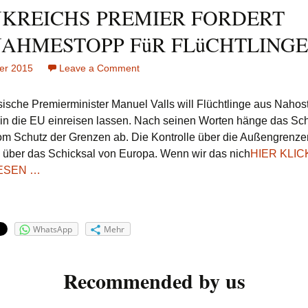
KREICHS PREMIER FORDERT
AHMESTOPP FüR FLüCHTLINGE
er 2015
Leave a Comment
on
FRANKREICHS
PREMIER
sische Premierminister Manuel Valls will Flüchtlinge aus Nahost
FORDERT
 in die EU einreisen lassen. Nach seinen Worten hänge das Sch
AUFNAHMESTOPP
m Schutz der Grenzen ab. Die Kontrolle über die Außengrenze
FüR
 über das Schicksal von Europa. Wenn wir das nich
HIER KLI
FLüCHTLINGE
ESEN …
WhatsApp
Mehr
Recommended by us