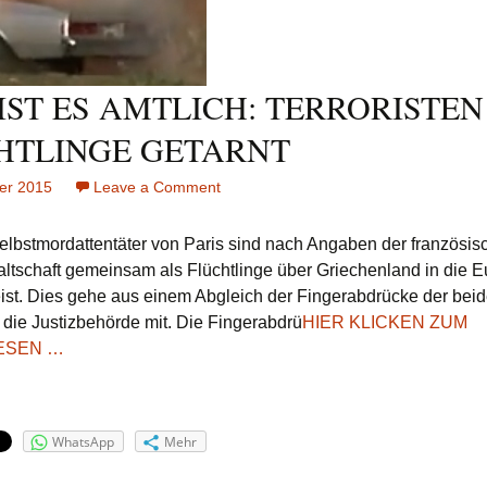
IST ES AMTLICH: TERRORISTEN
HTLINGE GETARNT
er 2015
Leave a Comment
on
NUN
IST
elbstmordattentäter von Paris sind nach Angaben der französis
ES
ltschaft gemeinsam als Flüchtlinge über Griechenland in die 
AMTLICH:
ist. Dies gehe aus einem Abgleich der Fingerabdrücke der bei
TERRORISTEN
lt die Justizbehörde mit. Die Fingerabdrü
HIER KLICKEN ZUM
ALS
FLüCHTLINGE
ESEN …
GETARNT
WhatsApp
Mehr