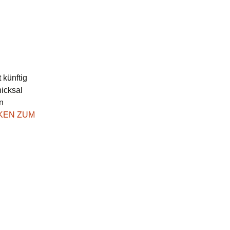
 künftig
icksal
n
CKEN ZUM