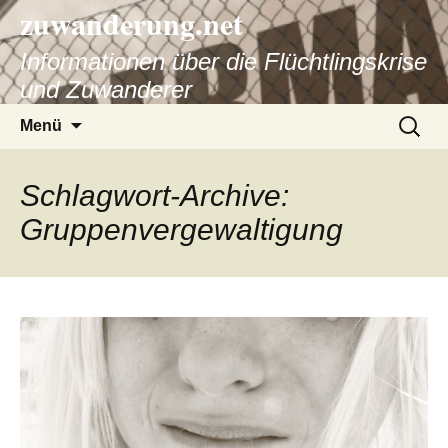
zuwanderung.net
Informationen über die Flüchtlingskrise
und Zuwanderer
Springe
Suche
Menü
zum
nach:
Inhalt
Schlagwort-Archive:
Gruppenvergewaltigung