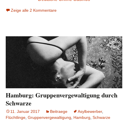
Zeige alle 2 Kommentare
Hamburg: Gruppenvergewaltigung durch
Schwarze
11. Januar 2017
Beitraege
Asylbewerber
,
Flüchtlinge
,
Gruppenvergewaltigung
,
Hamburg
,
Schwarze