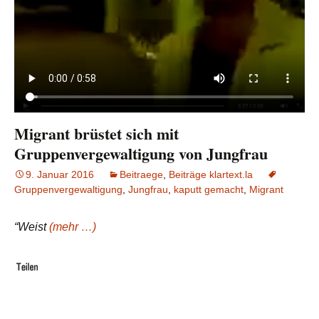
Migrant brüstet sich mit
Gruppenvergewaltigung von Jungfrau
9. Januar 2016
Beitraege
,
Beiträge klartext.la
Gruppenvergewaltigung
,
Jungfrau
,
kaputt gemacht
,
Migrant
“Weist
(mehr …)