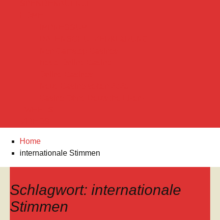
SPENDENAUFRUF
HOME
IMPRESSUM
DATENSCHUTZERKLäRUNG
Non Gamstop Casinos
Beste Online Casino
Online Casinos
Neue Casino-seiten 2025
Casino Ohne Deutsche Lizenz
TWEETS
VIDEOS
Home
internationale Stimmen
Schlagwort:
internationale
Stimmen