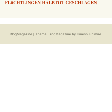
FLüCHTLINGEN HALBTOT GESCHLAGEN
BlogMagazine
|
Theme: BlogMagazine by
Dinesh Ghimire
.