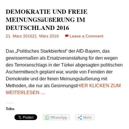
DEMOKRATIE UND FREIE
MEINUNGSäUßERUNG IM
DEUTSCHLAND 2016
21. März 2016
21. März 2016
Leave a Comment
on
DEMOKRATI
UND
Das „Politisches Starkbierfest“ der AfD-Bayern, das
FREIE
gewissermaßen als Ersatzveranstaltung für den wegen
MEINUNGSä
des Terroranschlags in der Türkei abgesagten politischen
IM
Aschermittwoch geplant war, wurde von Feinden der
DEUTSCHLA
2016
Demokratie und der freien Meinungsäußerung mit
Methoden, die nur als Gesinnungst
HIER KLICKEN ZUM
WEITERLESEN …
Teilen
WhatsApp
Mehr