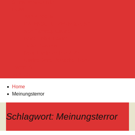
SPENDENAUFRUF
HOME
IMPRESSUM
DATENSCHUTZERKLäRUNG
Non Gamstop Casinos
Beste Online Casino
Online Casinos
Neue Casino-seiten 2025
Casino Ohne Deutsche Lizenz
TWEETS
VIDEOS
Home
Meinungsterror
Schlagwort:
Meinungsterror