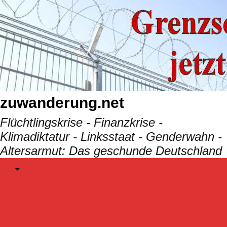
Skip
to
content
zuwanderung.net
Flüchtlingskrise - Finanzkrise -
Klimadiktatur - Linksstaat - Genderwahn -
Altersarmut: Das geschunde Deutschland
Menu
BEITRäGE
FLUCHTGRÜNDE/FOLGEN
SUCHEN