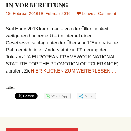
IN VORBEREITUNG
19. Februar 2016
19. Februar 2016
Leave a Comment
on
EU
HAT
Seit Ende 2013 kann man – von der Öffentlichkeit
MEINU
weitgehend unbemerkt – im Internet einen
IN
Gesetzesvorschlag unter der Überschrift “Europäische
VORBE
Rahmenrichtlinie Länderstatut zur Förderung der
Toleranz” (A EUROPEAN FRAMEWORK NATIONAL
STATUTE FOR THE PROMOTION OF TOLERANCE)
abrufen. Zie
HIER KLICKEN ZUM WEITERLESEN …
Teilen
WhatsApp
Mehr