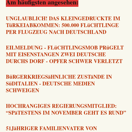
Am häufigsten angesehen:
UNGLAUBLICH! DAS KLEINGEDRUCKTE IM
TüRKEIABKOMMEN: 500.000 FLüCHTLINGE
PER FLUGZEUG NACH DEUTSCHLAND
EILMELDUNG - FLüCHTLINGSMOB PRüGELT
MIT EISENSTANGEN ZWEI DEUTSCHE
DURCHS DORF - OPFER SCHWER VERLETZT
BüRGERKRIEGSäHNLICHE ZUSTäNDE IN
SüDITALIEN - DEUTSCHE MEDIEN
SCHWEIGEN
HOCHRANGIGES REGIERUNGSMITGLIED:
“SPäTESTENS IM NOVEMBER GEHT ES RUND”
51JäHRIGER FAMILIENVATER VON