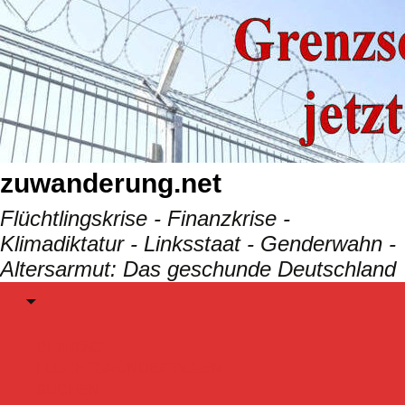
Skip
to
content
zuwanderung.net
Flüchtlingskrise - Finanzkrise -
Klimadiktatur - Linksstaat - Genderwahn -
Altersarmut: Das geschunde Deutschland
Menu
BEITRäGE
FLUCHTGRÜNDE/FOLGEN
SUCHEN