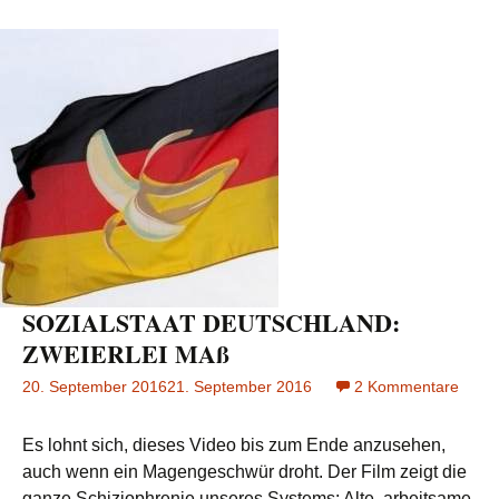
SOZIALSTAAT DEUTSCHLAND:
ZWEIERLEI MAß
20. September 2016
21. September 2016
2 Kommentare
zu
SOZI
DEUT
Es lohnt sich, dieses Video bis zum Ende anzusehen,
ZWEI
auch wenn ein Magengeschwür droht. Der Film zeigt die
MAß
ganze Schiziophrenie unseres Systems: Alte, arbeitsame