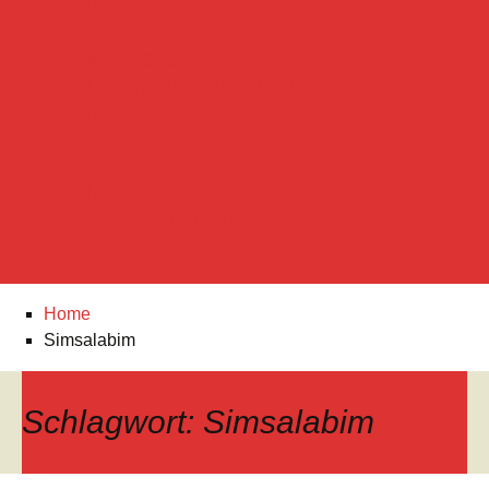
SPENDENAUFRUF
HOME
IMPRESSUM
DATENSCHUTZERKLäRUNG
Non Gamstop Casinos
Beste Online Casino
Online Casinos
Neue Casino-seiten 2025
Casino Ohne Deutsche Lizenz
TWEETS
VIDEOS
Home
Simsalabim
Schlagwort:
Simsalabim