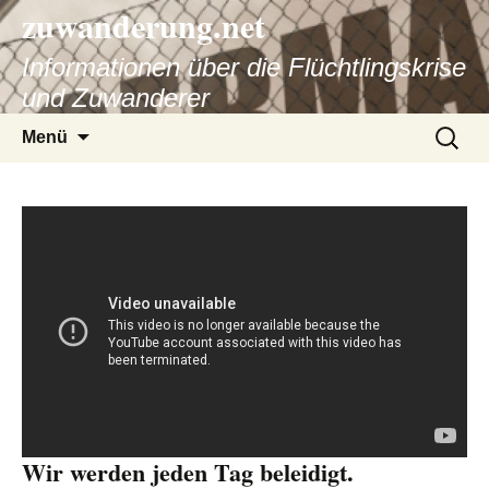
zuwanderung.net
Informationen über die Flüchtlingskrise
und Zuwanderer
Springe
Suche
Menü
zum
nach:
Inhalt
Wir werden jeden Tag beleidigt.