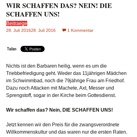
WIR SCHAFFEN DAS? NEIN! DIE
SCHAFFEN UNS!
Beitraege
28. Juli 2016
28. Juli 2016
1 Kommentar
zu
WIR
SCHAFFEN
DAS?
NEIN!
DIE
Nichts ist den Barbaren heilig, wenn es um die
SCHAFFEN
Triebbefriedigung geht. Weder das 11jährigen Mädchen
UNS!
im Schwimmbad, noch die 79jährige Frau am Friedhof.
Dazu noch Attacken mit Machete, Axt, Messer und
Sprengstoff, sogar in der Kirche beim Gottesdienst.
Wir schaffen das? Nein, DIE SCHAFFEN UNS!
Jetzt kennen wir den Preis für die zwangsverordnete
Willkommenskultur und das waren nur die ersten Raten.