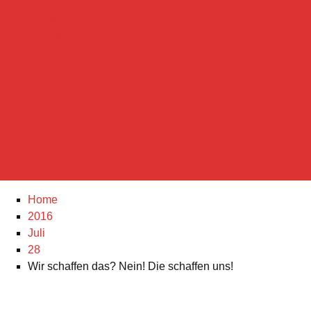
SPENDENAUFRUF
HOME
IMPRESSUM
DATENSCHUTZERKLäRUNG
Non Gamstop Casinos
Beste Online Casino
Online Casinos
Neue Casino-seiten 2025
Casino Ohne Deutsche Lizenz
TWEETS
VIDEOS
Home
2016
Juli
28
Wir schaffen das? Nein! Die schaffen uns!