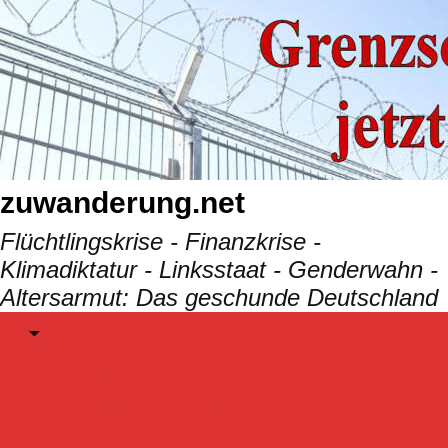
Skip
to
content
zuwanderung.net
Flüchtlingskrise - Finanzkrise -
Klimadiktatur - Linksstaat - Genderwahn -
Altersarmut: Das geschunde Deutschland
Menu
BEITRäGE
FLUCHTGRÜNDE/FOLGEN
SUCHEN