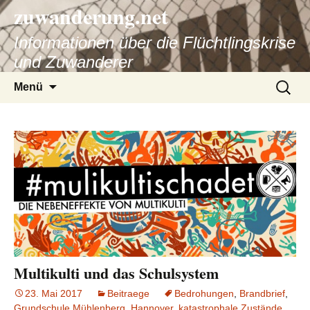
zuwanderung.net
Informationen über die Flüchtlingskrise
und Zuwanderer
Springe
Suche
Menü
zum
nach:
Inhalt
Multikulti und das Schulsystem
23. Mai 2017
Beitraege
Bedrohungen
,
Brandbrief
,
Grundschule Mühlenberg
,
Hannover
,
katastrophale Zustände
,