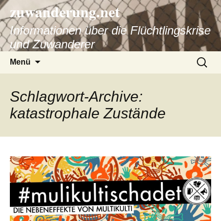
zuwanderung.net
Informationen über die Flüchtlingskrise
und Zuwanderer
Springe
Suche
Menü
zum
nach:
Inhalt
Schlagwort-Archive:
katastrophale Zustände