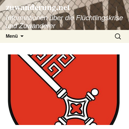
zuwanderung.net
Informationen über die Flüchtlingskrise
und Zuwanderer
Springe
Suche
Menü
zum
nach:
Inhalt